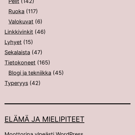
Pelit
(142)
Ruoka
(117)
Valokuvat
(6)
Linkkivinkit
(46)
Lyhyet
(15)
Sekalaista
(47)
Tietokoneet
(165)
Blogi ja tekniikka
(45)
Typeryys
(42)
ELÄMÄ JA MIELIPITEET
Moottorina ylpeästi
WordPress
.