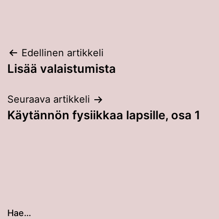
Artikkelien
Edellinen artikkeli
Lisää valaistumista
selaus
Seuraava artikkeli
Käytännön fysiikkaa lapsille, osa 1
Hae…
Kun tuloksia tulee, voit selata niitä nuolinäppäimillä