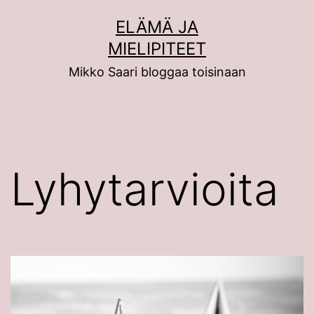
Siirry
ELÄMÄ JA
sisältöön
MIELIPITEET
Mikko Saari bloggaa toisinaan
Lyhytarvioita