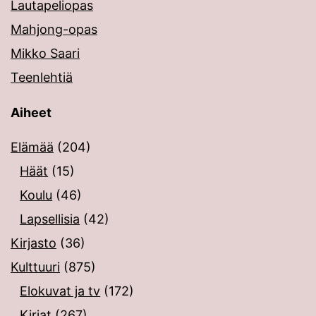
Lautapeliopas
Mahjong-opas
Mikko Saari
Teenlehtiä
Aiheet
Elämää
(204)
Häät
(15)
Koulu
(46)
Lapsellisia
(42)
Kirjasto
(36)
Kulttuuri
(875)
Elokuvat ja tv
(172)
Kirjat
(267)