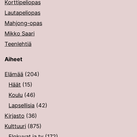
Korttipeliopas
Lautapeliopas
Mahjong-opas
Mikko Saari
Teenlehtiä
Aiheet
Elämää
(204)
Häät
(15)
Koulu
(46)
Lapsellisia
(42)
Kirjasto
(36)
Kulttuuri
(875)
Elokuvat ja tv
(172)