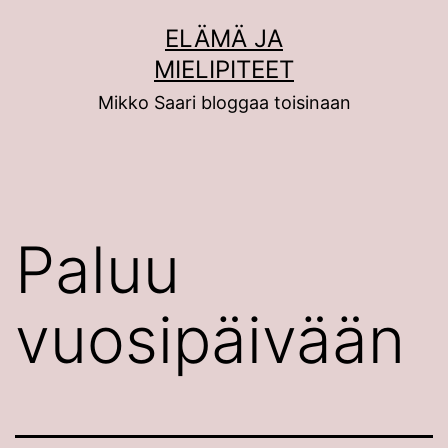
Siirry
ELÄMÄ JA
sisältöön
MIELIPITEET
Mikko Saari bloggaa toisinaan
Paluu
vuosipäivään