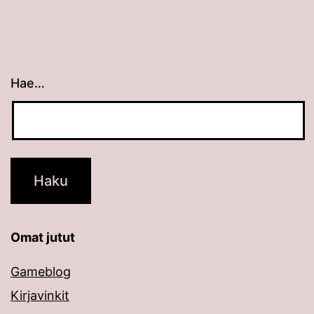
Hae…
Kun tuloksia tulee, voit selata niitä nuolinäppäimillä
Omat jutut
Gameblog
Kirjavinkit