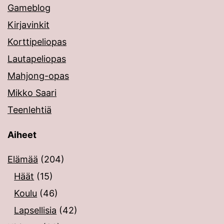
Gameblog
Kirjavinkit
Korttipeliopas
Lautapeliopas
Mahjong-opas
Mikko Saari
Teenlehtiä
Aiheet
Elämää
(204)
Häät
(15)
Koulu
(46)
Lapsellisia
(42)