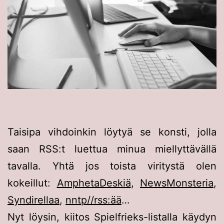
Taisipa vihdoinkin löytyä se konsti, jolla
saan RSS:t luettua minua miellyttävällä
tavalla. Yhtä jos toista viritystä olen
kokeillut:
AmphetaDeskiä
,
NewsMonsteria
,
Syndirellaa
,
nntp//rss:ää
…
Nyt löysin, kiitos Spielfrieks-listalla käydyn