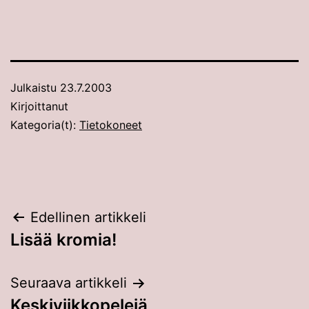
Julkaistu
23.7.2003
Kirjoittanut
Kategoria(t):
Tietokoneet
Artikkelien
Edellinen artikkeli
Lisää kromia!
selaus
Seuraava artikkeli
Keskiviikkopelejä