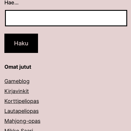
Hae…
Kun tuloksia tulee, voit selata niitä nuolinäppäimillä
Omat jutut
Gameblog
Kirjavinkit
Korttipeliopas
Lautapeliopas
Mahjong-opas
Mikko Saari