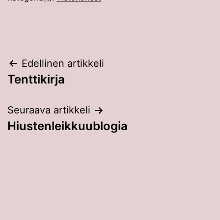
Artikkelien
Edellinen artikkeli
Tenttikirja
selaus
Seuraava artikkeli
Hiustenleikkuublogia