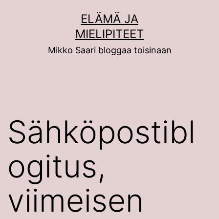
Siirry
ELÄMÄ JA
sisältöön
MIELIPITEET
Mikko Saari bloggaa toisinaan
Sähköpostibl
ogitus,
viimeisen