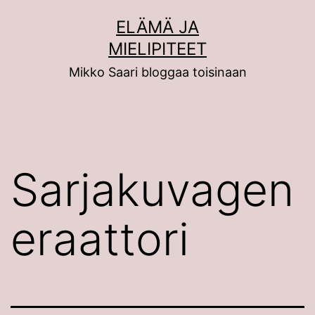
Siirry
ELÄMÄ JA
sisältöön
MIELIPITEET
Mikko Saari bloggaa toisinaan
Sarjakuvagen
eraattori