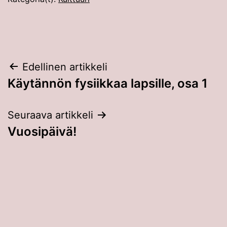
Artikkelien
Edellinen artikkeli
Käytännön fysiikkaa lapsille, osa 1
selaus
Seuraava artikkeli
Vuosipäivä!