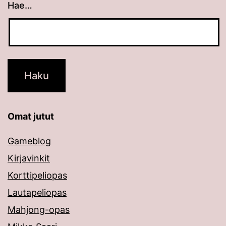
Hae…
Kun tuloksia tulee, voit selata niitä nuolinäppäimillä
Omat jutut
Gameblog
Kirjavinkit
Korttipeliopas
Lautapeliopas
Mahjong-opas