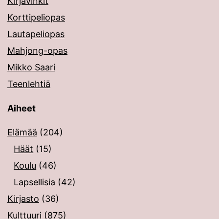
Kirjavinkit
Korttipeliopas
Lautapeliopas
Mahjong-opas
Mikko Saari
Teenlehtiä
Aiheet
Elämää
(204)
Häät
(15)
Koulu
(46)
Lapsellisia
(42)
Kirjasto
(36)
Kulttuuri
(875)