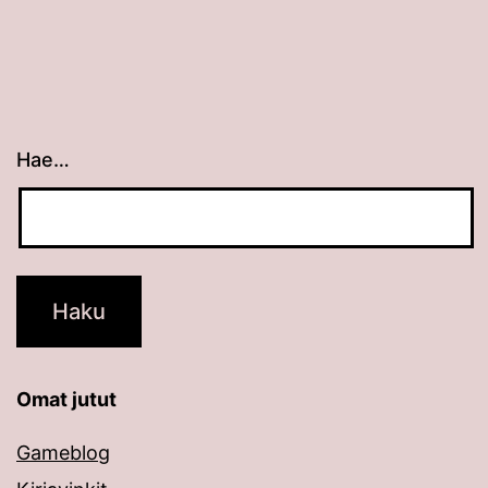
Hae…
Kun tuloksia tulee, voit selata niitä nuolinäppäimillä
Omat jutut
Gameblog