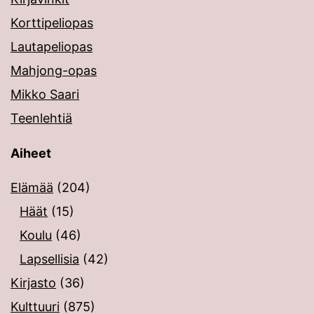
Korttipeliopas
Lautapeliopas
Mahjong-opas
Mikko Saari
Teenlehtiä
Aiheet
Elämää
(204)
Häät
(15)
Koulu
(46)
Lapsellisia
(42)
Kirjasto
(36)
Kulttuuri
(875)