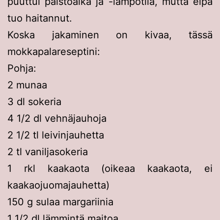
puuttui paistoaika ja -lämpötilä, mutta eipä
tuo haitannut.
Koska jakaminen on kivaa, tässä
mokkapalareseptini:
Pohja:
2 munaa
3 dl sokeria
4 1/2 dl vehnäjauhoja
2 1/2 tl leivinjauhetta
2 tl vaniljasokeria
1 rkl kaakaota (oikeaa kaakaota, ei
kaakaojuomajauhetta)
150 g sulaa margariinia
1 1/2 dl lämmintä maitoa