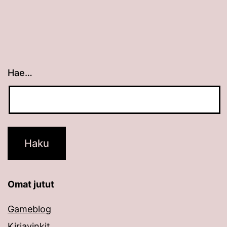
Hae…
Kun tuloksia tulee, voit selata niitä nuolinäppäimillä
Omat jutut
Gameblog
Kirjavinkit