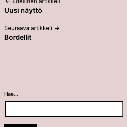
Artikkelien
Edellinen artikkeli
Uusi näyttö
selaus
Seuraava artikkeli
Bordellit
Hae…
Kun tuloksia tulee, voit selata niitä nuolinäppäimillä