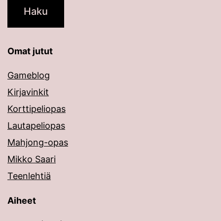
Omat jutut
Gameblog
Kirjavinkit
Korttipeliopas
Lautapeliopas
Mahjong-opas
Mikko Saari
Teenlehtiä
Aiheet