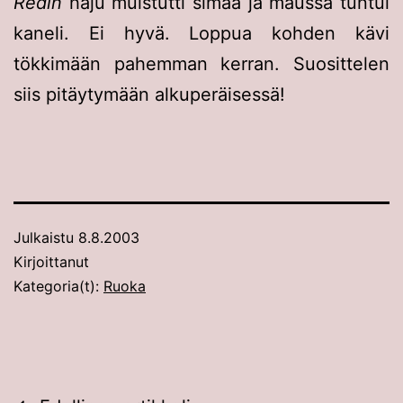
Redin
haju muistutti simaa ja maussa tuntui
kaneli. Ei hyvä. Loppua kohden kävi
tökkimään pahemman kerran. Suosittelen
siis pitäytymään alkuperäisessä!
Julkaistu
8.8.2003
Kirjoittanut
Kategoria(t):
Ruoka