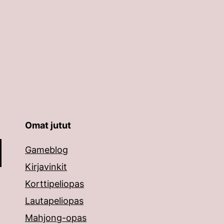
Omat jutut
äppäimillä ylös ja alas ja siirtyä halutulle sivulle ent
Gameblog
Kirjavinkit
Korttipeliopas
Lautapeliopas
Mahjong-opas