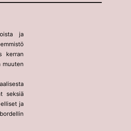
oista ja
nemmistö
as kerran
iä muuten
lisesta
ät seksiä
lliset ja
ordellin