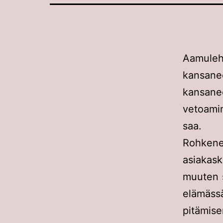
Aamuleh
kansane
kansaned
vetoamin
saa.
Rohken
asiakask
muuten s
elämäss
pitämis