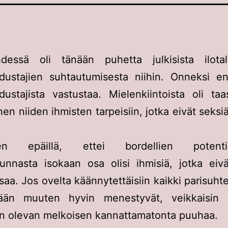
dessä oli tänään puhetta julkisista ilotal
dustajien suhtautumisesta niihin. Onneksi e
ustajista vastustaa. Mielenkiintoista oli ta
en niiden ihmisten tarpeisiin, jotka eivät seks
en epäillä, ettei bordellien potentiaa
unnasta isokaan osa olisi ihmisiä, jotka eiv
aa. Jos ovelta käännytettäisiin kaikki parisuhtee
ään muuten hyvin menestyvät, veikkaisin b
en olevan melkoisen kannattamatonta puuhaa.