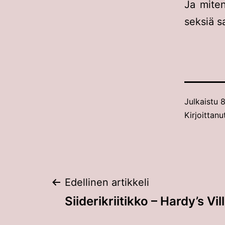
Ja miten
seksiä s
Julkaistu
8
Kirjoittanu
Artikkelien
Edellinen artikkeli
Siiderikriitikko – Hardy’s Vi
selaus