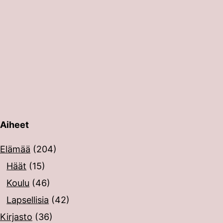
Aiheet
erin painalluksella. Kosketusnäytöllisten laitteiden käyt
Elämää
(204)
Häät
(15)
Koulu
(46)
Lapsellisia
(42)
Kirjasto
(36)