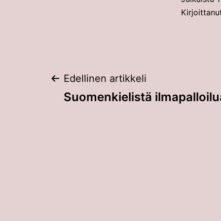
Kirjoittanu
Artikkelien
Edellinen artikkeli
Suomenkielistä ilmapalloilu
selaus