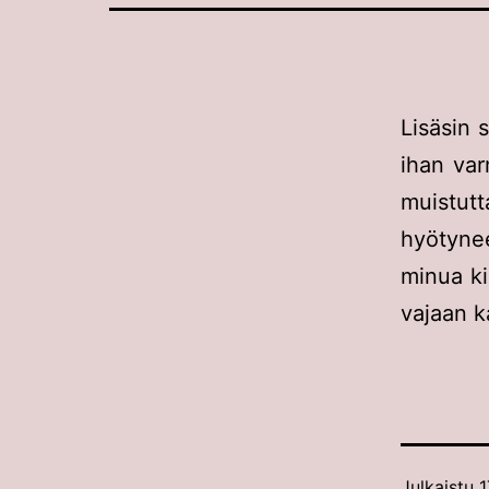
Lisäsin 
ihan var
muistut
hyötynee
minua ki
vajaan 
Julkaistu
1