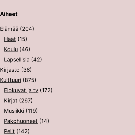
Aiheet
erin painalluksella. Kosketusnäytöllisten laitteiden käyt
Elämää
(204)
Häät
(15)
Koulu
(46)
Lapsellisia
(42)
Kirjasto
(36)
Kulttuuri
(875)
Elokuvat ja tv
(172)
Kirjat
(267)
Musiikki
(119)
Pakohuoneet
(14)
Pelit
(142)