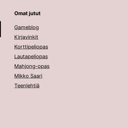
Omat jutut
äppäimillä ylös ja alas ja siirtyä halutulle sivulle ent
Gameblog
Kirjavinkit
Korttipeliopas
Lautapeliopas
Mahjong-opas
Mikko Saari
Teenlehtiä