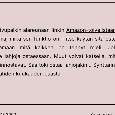
sivupalkin alareunaan linkin
Amazon-toivelistaan
ma, mikä sen funktio on – itse käytän sitä osto
tamaan mitä kaikkea on tehnyt mieli. Jo
 lahjoja ostaessaan. Muut voivat katsella, mit
innostavat. Saa toki ostaa lahjojakin… Synttärin
kahden kuukauden päästä!
7.8.2003
Kategoria(t)