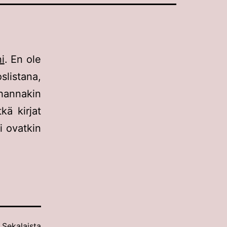
i
. En ole
slistana,
hannakin
kä kirjat
i ovatkin
:
Sekalaista