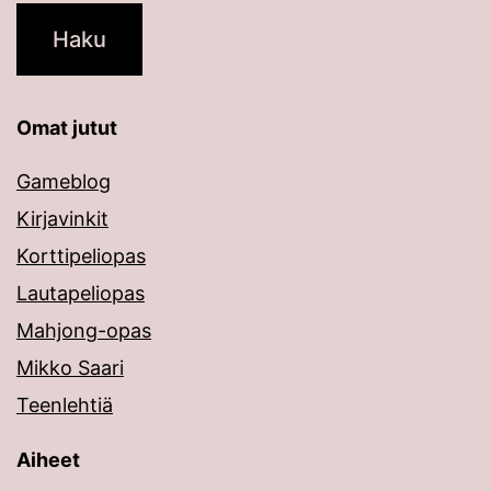
Omat jutut
Gameblog
Kirjavinkit
Korttipeliopas
Lautapeliopas
Mahjong-opas
Mikko Saari
Teenlehtiä
Aiheet