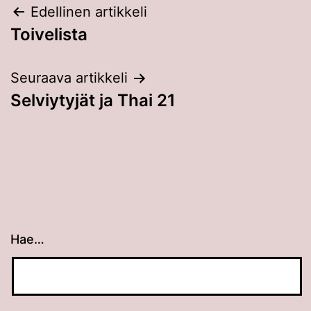
Artikkelien
Edellinen artikkeli
Toivelista
selaus
Seuraava artikkeli
Selviytyjät ja Thai 21
Hae…
Kun tuloksia tulee, voit selata niitä nuolinäppäimillä