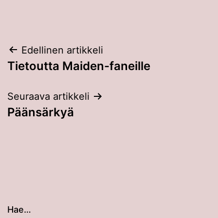
Artikkelien
Edellinen artikkeli
Tietoutta Maiden-faneille
selaus
Seuraava artikkeli
Päänsärkyä
Hae…
Kun tuloksia tulee, voit selata niitä nuolinäppäimillä