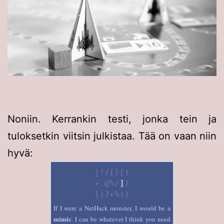
Noniin. Kerrankin testi, jonka tein ja
tuloksetkin viitsin julkistaa. Tää on vaan niin
hyvä:
|!/[)[)
+.@%/
]
)
|)?+%))
If I were a NetHack monster, I would be a
mimic
. I can be whatever I think you need