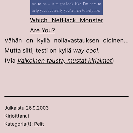
me to be – it might look like I’m here to
help you, but really you’re here to help me.
Which NetHack Monster
Are You?
Vähän on kyllä nollavastauksen oloinen…
Mutta silti, testi on kyllä
way cool
.
(Via
Valkoinen tausta, mustat kirjaimet
)
Julkaistu
26.9.2003
Kirjoittanut
Kategoria(t):
Pelit