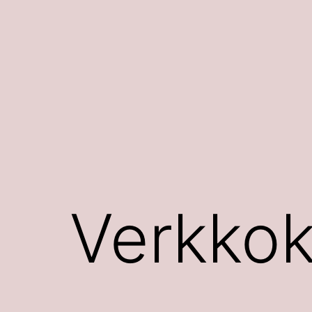
Siirry
sisältöön
Verkkok