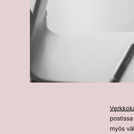
Verkkok
postissa
myös väli