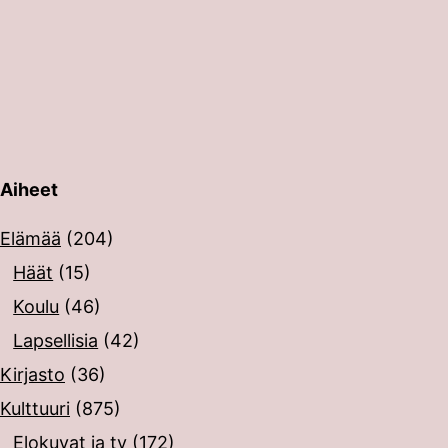
Aiheet
erin painalluksella. Kosketusnäytöllisten laitteiden käyt
Elämää
(204)
Häät
(15)
Koulu
(46)
Lapsellisia
(42)
Kirjasto
(36)
Kulttuuri
(875)
Elokuvat ja tv
(172)