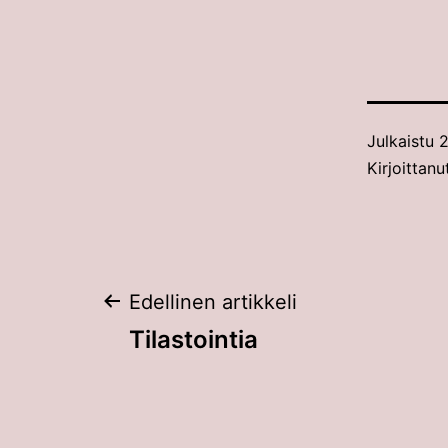
Julkaistu
2
Kirjoittanu
Artikkelien
Edellinen artikkeli
Tilastointia
selaus