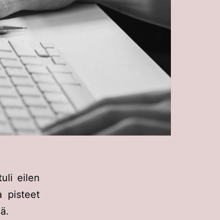
uli eilen
a pisteet
nä.