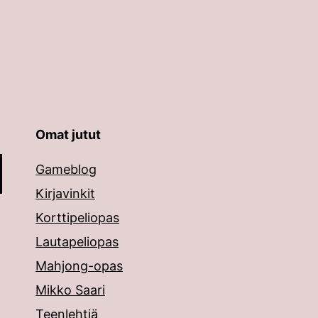
Omat jutut
äppäimillä ylös ja alas ja siirtyä halutulle sivulle ent
Gameblog
Kirjavinkit
Korttipeliopas
Lautapeliopas
Mahjong-opas
Mikko Saari
Teenlehtiä