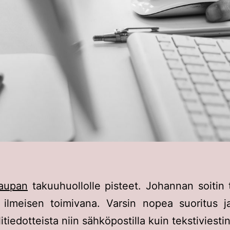
aupan
takuuhuollolle pisteet. Johannan soitin t
 ilmeisen toimivana. Varsin nopea suoritus j
tiedotteista niin sähköpostilla kuin tekstiviesti