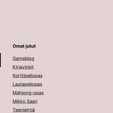
Omat jutut
äppäimillä ylös ja alas ja siirtyä halutulle sivulle ent
Gameblog
Kirjavinkit
Korttipeliopas
Lautapeliopas
Mahjong-opas
Mikko Saari
Teenlehtiä