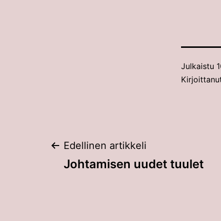
Julkaistu
1
Kirjoittanu
Artikkelien
Edellinen artikkeli
Johtamisen uudet tuulet
selaus