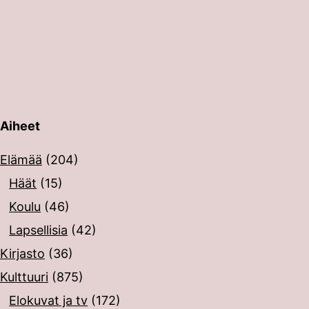
Aiheet
erin painalluksella. Kosketusnäytöllisten laitteiden käyt
Elämää
(204)
Häät
(15)
Koulu
(46)
Lapsellisia
(42)
Kirjasto
(36)
Kulttuuri
(875)
Elokuvat ja tv
(172)