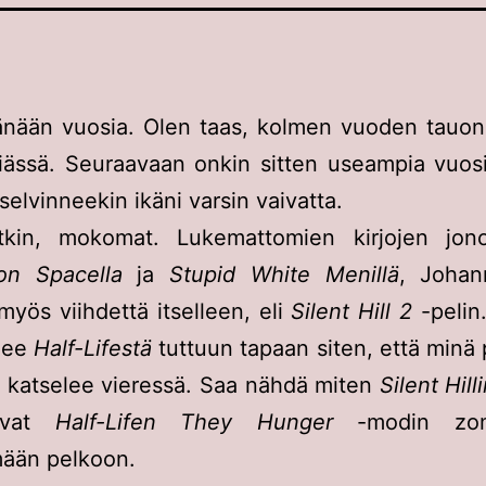
änään vuosia. Olen taas, kolmen vuoden tauon
iässä. Seuraavaan onkin sitten useampia vuosi
 selvinneekin ikäni varsin vaivatta.
atkin, mokomat. Lukemattomien kirjojen jono
ion Spacella
ja
Stupid White Menillä
, Johan
 myös viihdettä itselleen, eli
Silent Hill 2
-peli
nee
Half-Lifestä
tuttuun tapaan siten, että minä 
 katselee vieressä. Saa nähdä miten
Silent Hill
tuvat
Half-Lifen
They Hunger
-modin zom
mään pelkoon.