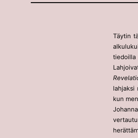
Täytin t
alkuluku
tiedoilla
Lahjoiv
Revelat
lahjaksi
kun me
Johanna
vertau
herättä