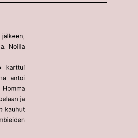
 jälkeen,
a. Noilla
 karttui
na antoi
n. Homma
pelaan ja
in
kauhut
bieiden