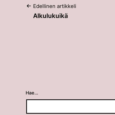
Artikkelien
Edellinen artikkeli
Alkulukuikä
selaus
Hae…
Kun tuloksia tulee, voit selata niitä nuolin