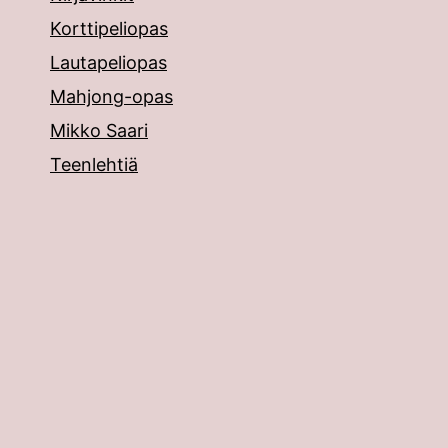
Korttipeliopas
Lautapeliopas
Mahjong-opas
Mikko Saari
Teenlehtiä