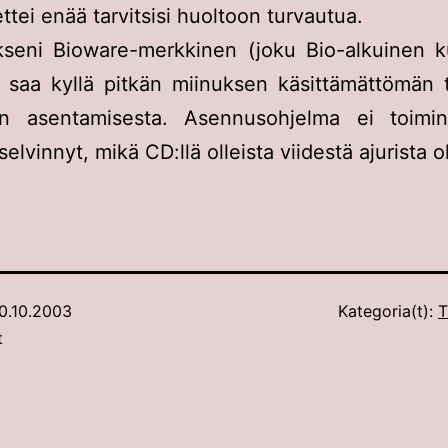
ettei enää tarvitsisi huoltoon turvautua.
kseni Bioware-merkkinen (joku Bio-alkuinen ku
 saa kyllä pitkän miinuksen käsittämättömän t
rin asentamisesta. Asennusohjelma ei toimin
elvinnyt, mikä CD:llä olleista viidestä ajurista ol
0.10.2003
Kategoria(t):
T
t