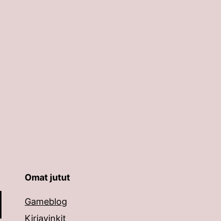
Omat jutut
äppäimillä ylös ja alas ja siirtyä halutulle sivulle ent
Gameblog
Kirjavinkit