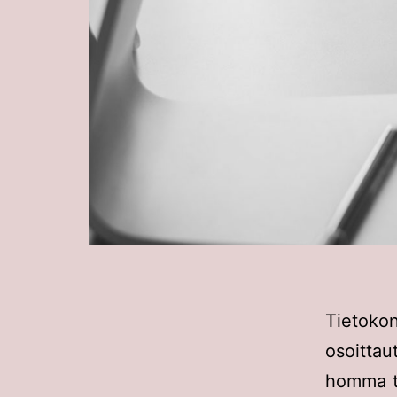
Tietok
osoittau
homma to