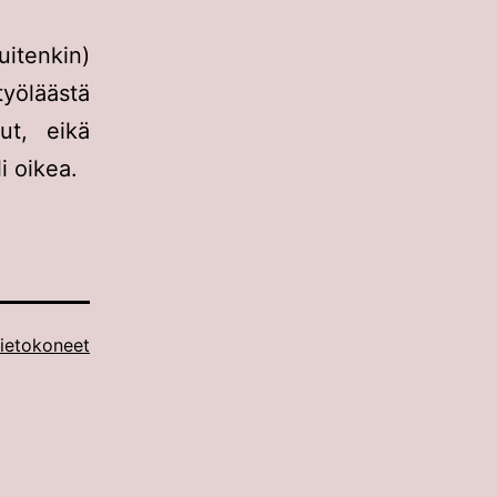
itenkin)
yöläästä
ut, eikä
i oikea.
ietokoneet