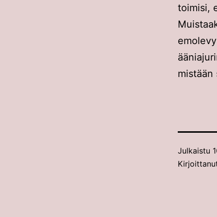
toimisi, 
Muistaa
emolevy
ääniaju
mistään s
Julkaistu
1
Kirjoittanu