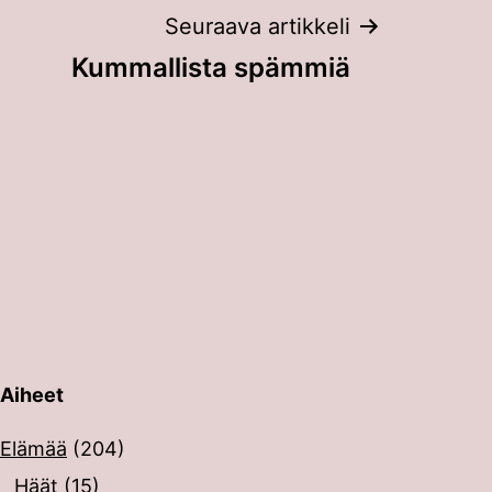
Seuraava artikkeli
Kummallista spämmiä
Aiheet
erin painalluksella. Kosketusnäytöllisten laitteiden käyt
Elämää
(204)
Häät
(15)