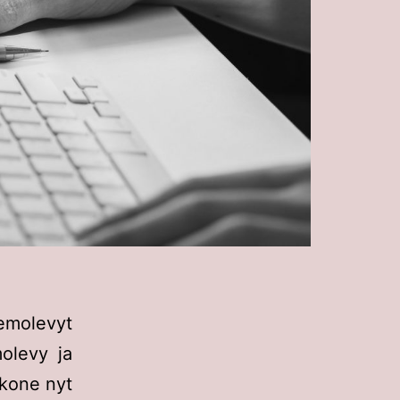
molevyt
molevy ja
 kone nyt