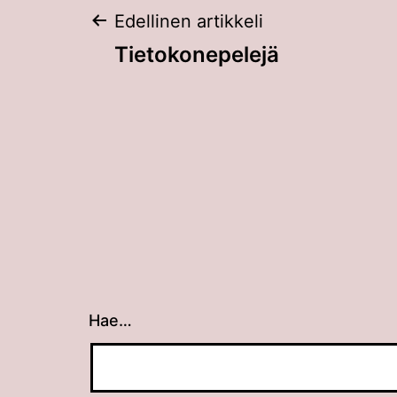
Artikkelien
Edellinen artikkeli
Tietokonepelejä
selaus
Hae…
Kun tuloksia tulee, voit selata niitä nuolin