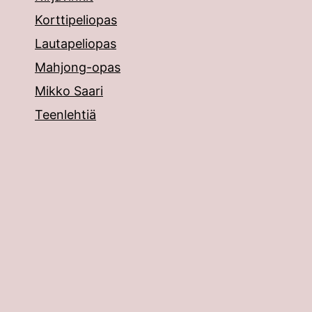
Korttipeliopas
Lautapeliopas
Mahjong-opas
Mikko Saari
Teenlehtiä