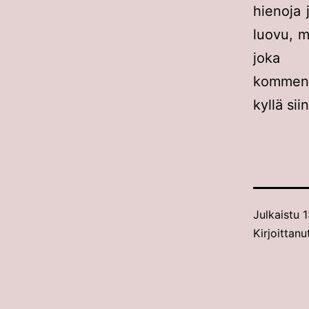
hienoja 
luovu, m
joka 
komment
kyllä sii
Julkaistu
1
Kirjoittanu