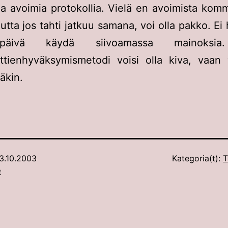
ja avoimia protokollia. Vielä en avoimista kom
utta jos tahti jatkuu samana, voi olla pakko. Ei h
päivä käydä siivoamassa mainoksia
tienhyväksymismetodi voisi olla kiva, vaan 
näkin.
3.10.2003
Kategoria(t):
T
t