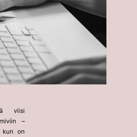
 viisi
miviin –
, kun on