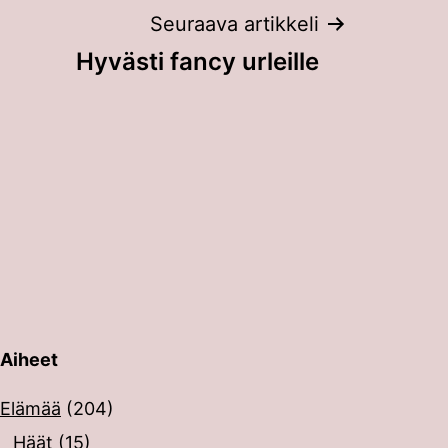
Seuraava artikkeli
Hyvästi fancy urleille
Aiheet
erin painalluksella. Kosketusnäytöllisten laitteiden käyt
Elämää
(204)
Häät
(15)