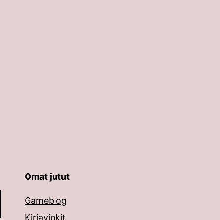
Omat jutut
äppäimillä ylös ja alas ja siirtyä halutulle sivulle ent
Gameblog
Kirjavinkit