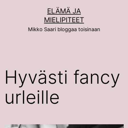
Siirry
ELÄMÄ JA
sisältöön
MIELIPITEET
Mikko Saari bloggaa toisinaan
Hyvästi fancy
urleille