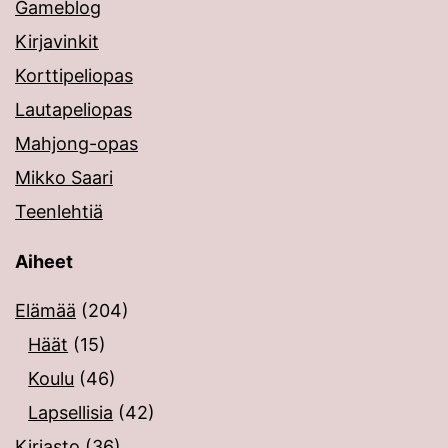
Gameblog
Kirjavinkit
Korttipeliopas
Lautapeliopas
Mahjong-opas
Mikko Saari
Teenlehtiä
Aiheet
Elämää
(204)
Häät
(15)
Koulu
(46)
Lapsellisia
(42)
Kirjasto
(36)