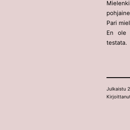
Mielenk
pohjaine
Pari mie
En ole 
testata.
Julkaistu
2
Kirjoittanu