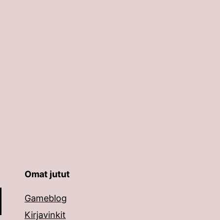
Omat jutut
äppäimillä ylös ja alas ja siirtyä halutulle sivulle ent
Gameblog
Kirjavinkit