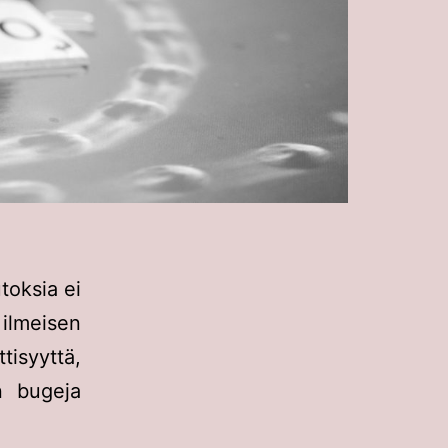
toksia ei
ilmeisen
tisyyttä,
n bugeja