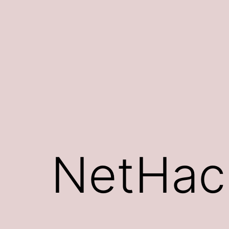
Siirry
sisältöön
NetHac