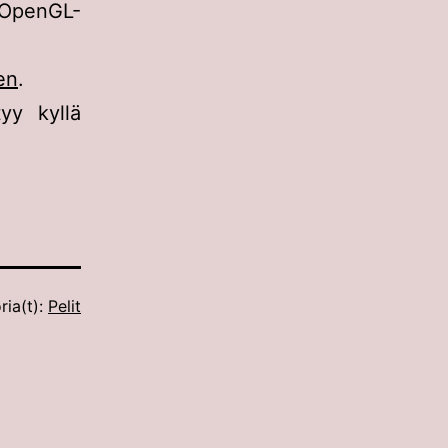
 OpenGL-
en
.
yy kyllä
ria(t):
Pelit