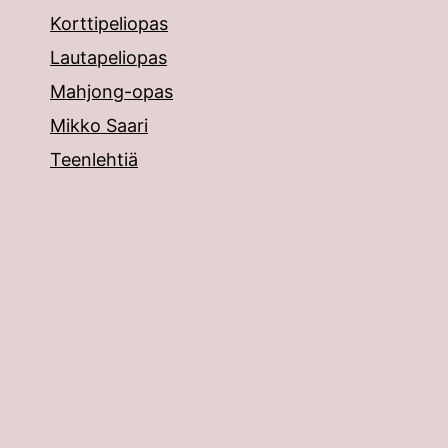
Korttipeliopas
Lautapeliopas
Mahjong-opas
Mikko Saari
Teenlehtiä