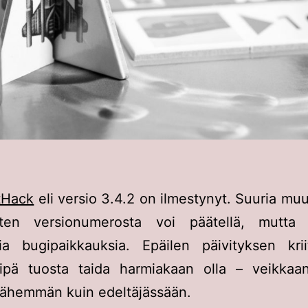
tHack
eli versio 3.4.2 on ilmestynyt. Suuria muu
ten versionumerosta voi päätellä, mutta 
ia bugipaikkauksia. Epäilen päivityksen kriit
ipä tuosta taida harmiakaan olla – veikkaa
vähemmän kuin edeltäjässään.