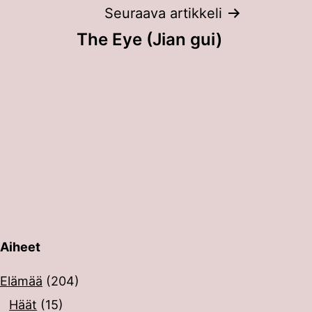
Seuraava artikkeli
The Eye (Jian gui)
Aiheet
erin painalluksella. Kosketusnäytöllisten laitteiden käyt
Elämää
(204)
Häät
(15)