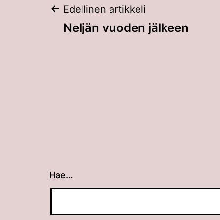
Artikkelien
Edellinen artikkeli
Neljän vuoden jälkeen
selaus
Hae…
Kun tuloksia tulee, voit selata niitä nuolin