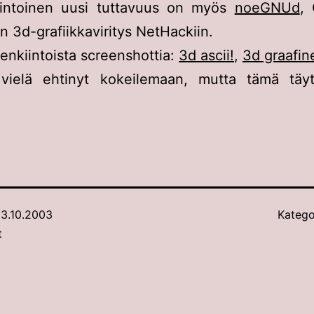
iintoinen uusi tuttavuus on myös
noeGNUd
,
n 3d-grafiikkaviritys NetHackiin.
lenkiintoista screenshottia:
3d ascii!
,
3d graafin
vielä ehtinyt kokeilemaan, mutta tämä täyt
3.10.2003
Katego
t