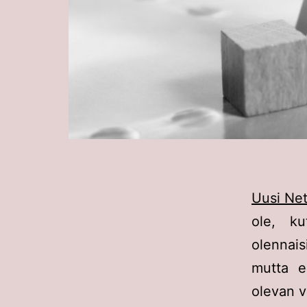
Uusi Ne
ole, ku
olennais
mutta e
olevan 