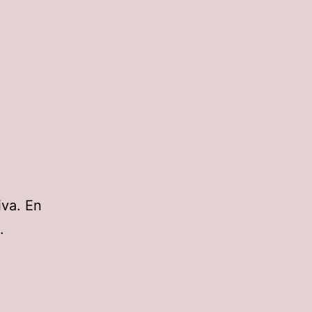
iva. En
.