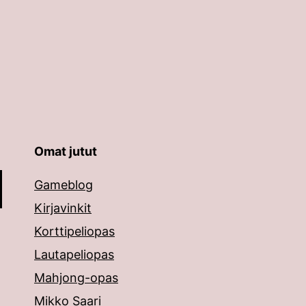
Omat jutut
äppäimillä ylös ja alas ja siirtyä halutulle sivulle ent
Gameblog
Kirjavinkit
Korttipeliopas
Lautapeliopas
Mahjong-opas
Mikko Saari