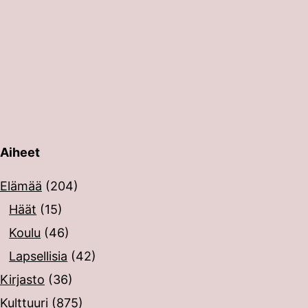
Aiheet
erin painalluksella. Kosketusnäytöllisten laitteiden käyt
Elämää
(204)
Häät
(15)
Koulu
(46)
Lapsellisia
(42)
Kirjasto
(36)
Kulttuuri
(875)