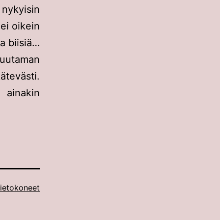
nykyisin
ei oikein
a biisiä…
muutaman
tevästi.
i ainakin
ietokoneet