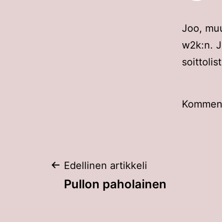
Joo, muu
w2k:n. J
soittolis
Kommento
Artikkelien
Edellinen artikkeli
Pullon paholainen
selaus