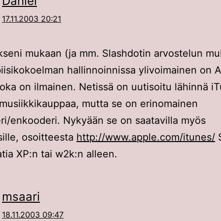
Daniel
17.11.2003 20:21
seni mukaan (ja mm. Slashdotin arvostelun mu
iisikokoelman hallinnoinnissa ylivoimainen on 
joka on ilmainen. Netissä on uutisoitu lähinnä i
ä musiikkikauppaa, mutta se on erinomainen
i/enkooderi. Nykyään se on saatavilla myös
lle, osoitteesta
http://www.apple.com/itunes/
S
atia XP:n tai w2k:n alleen.
msaari
18.11.2003 09:47