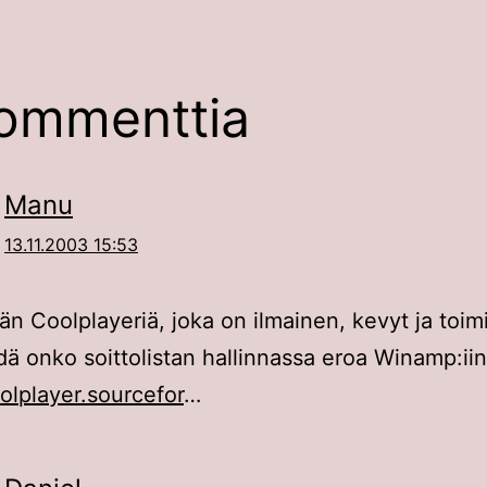
ommenttia
Manu
13.11.2003 15:53
tän Coolplayeriä, joka on ilmainen, kevyt ja toim
edä onko soittolistan hallinnassa eroa Winamp:iin
oolplayer.sourcefor
…