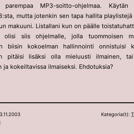
 parempaa MP3-soitto-ohjelmaa. Käytän 
sta, mutta jotenkin sen tapa hallita playlistejä 
un makuuni. Listallani kun on päälle toistatuhatt
a olisi siis ohjelmalle, jolla tuommoisen 
n biisin kokoelman hallinnointi onnistuisi kä
 pitäisi lisäksi olla mieluusti ilmainen, ta
n ja kokeiltavissa ilmaiseksi. Ehdotuksia?
3.11.2003
Kategoria(t):
T
t