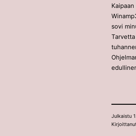
Kaipaan
Winamp3:
sovi min
Tarvett
tuhanne
Ohjelman
edulline
Julkaistu
1
Kirjoittanu