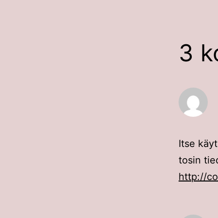
3 k
Itse käy
tosin ti
http://c