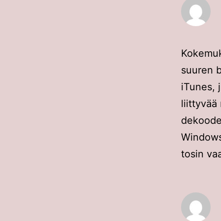
Kokemuk
suuren b
iTunes, 
liittyvä
dekooder
Windowsi
tosin va