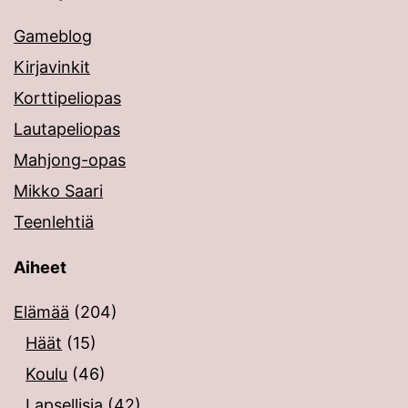
Gameblog
Kirjavinkit
Korttipeliopas
Lautapeliopas
Mahjong-opas
Mikko Saari
Teenlehtiä
Aiheet
Elämää
(204)
Häät
(15)
Koulu
(46)
Lapsellisia
(42)