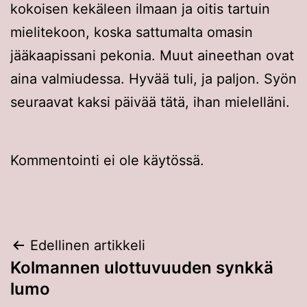
kokoisen kekäleen ilmaan ja oitis tartuin
mielitekoon, koska sattumalta omasin
jääkaapissani pekonia. Muut aineethan ovat
aina valmiudessa. Hyvää tuli, ja paljon. Syön
seuraavat kaksi päivää tätä, ihan mielelläni.
Kommentointi ei ole käytössä.
Artikkelien
Edellinen artikkeli
Kolmannen ulottuvuuden synkkä
selaus
lumo