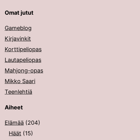
Omat jutut
Gameblog
Kirjavinkit
Korttipeliopas
Lautapeliopas
Mahjong-opas
Mikko Saari
Teenlehtiä
Aiheet
Elämää
(204)
Häät
(15)