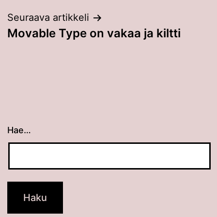
Seuraava artikkeli
Movable Type on vakaa ja kiltti
Hae…
Kun tuloksia tulee, voit selata niitä nuolinäppäimillä