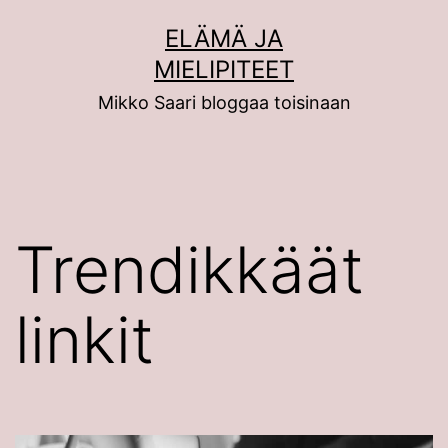
Siirry
ELÄMÄ JA
sisältöön
MIELIPITEET
Mikko Saari bloggaa toisinaan
Trendikkäät
linkit