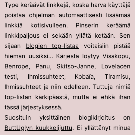
Type keräävät linkkejä, koska harva käyttäjä
poistaa ohjelman automaattisesti lisäämää
linkkiä kotisivulleen. Pinserin keräämä
linkkipaljous ei sekään yllätä ketään. Sen
sijaan
blogien top-listaa
voitaisiin pistää
hieman uusiksi… Kärjestä löytyy Visakopu,
Benrope, Panu, Skitso-Janne, Lovelacen
testi, Ihmissuhteet, Kobaïa, Tiramisu,
Ihmissuhteet ja niin edelleen. Tuttuja nimiä
top-listan kärkipäästä, mutta ei ehkä ihan
tässä järjestyksessä.
Suosituin yksittäinen blogikirjoitus on
ButtUglyn kuukkelijuttu
. Ei yllättänyt minua