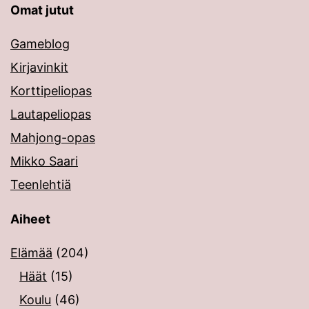
Omat jutut
Gameblog
Kirjavinkit
Korttipeliopas
Lautapeliopas
Mahjong-opas
Mikko Saari
Teenlehtiä
Aiheet
Elämää
(204)
Häät
(15)
Koulu
(46)