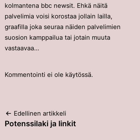
kolmantena bbc newsit. Ehkä näitä
palvelimia voisi korostaa jollain lailla,
graafilla joka seuraa näiden palvelimien
suosion kamppailua tai jotain muuta
vastaavaa…
Kommentointi ei ole käytössä.
Artikkelien
Edellinen artikkeli
Potenssilaki ja linkit
selaus