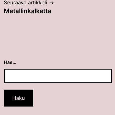
Seuraava artikkeli
Metallinkalketta
Hae…
Kun tuloksia tulee, voit selata niitä nuolinäppäimillä