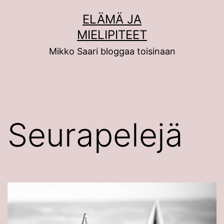
Siirry
ELÄMÄ JA
sisältöön
MIELIPITEET
Mikko Saari bloggaa toisinaan
Seurapelejä