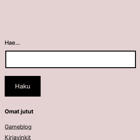
Hae…
Kun tuloksia tulee, voit selata niitä nuolinäppäimillä
Omat jutut
Gameblog
Kirjavinkit