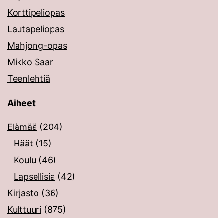
Korttipeliopas
Lautapeliopas
Mahjong-opas
Mikko Saari
Teenlehtiä
Aiheet
Elämää
(204)
Häät
(15)
Koulu
(46)
Lapsellisia
(42)
Kirjasto
(36)
Kulttuuri
(875)