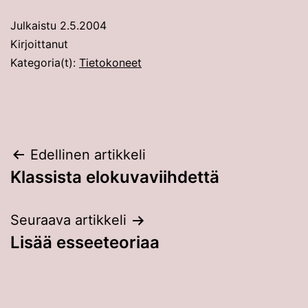
Julkaistu
2.5.2004
Kirjoittanut
Kategoria(t):
Tietokoneet
Artikkelien
Edellinen artikkeli
Klassista elokuvaviihdettä
selaus
Seuraava artikkeli
Lisää esseeteoriaa