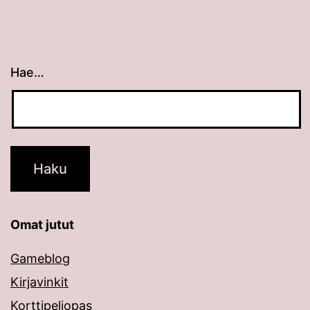
Hae…
Kun tuloksia tulee, voit selata niitä nuolinäppäimillä
Omat jutut
Gameblog
Kirjavinkit
Korttipeliopas