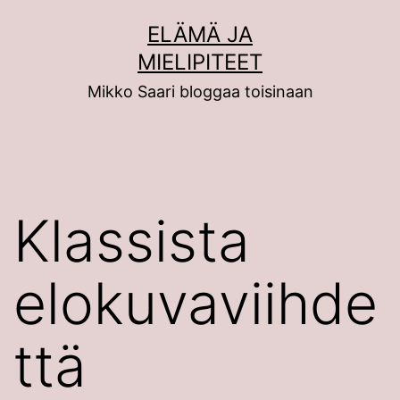
Siirry
ELÄMÄ JA
sisältöön
MIELIPITEET
Mikko Saari bloggaa toisinaan
Klassista
elokuvaviihde
ttä