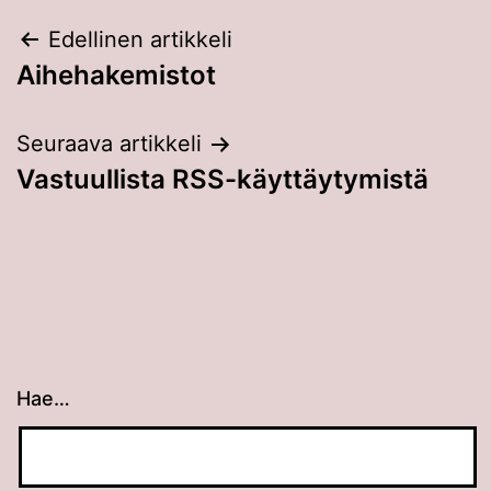
Artikkelien
Edellinen artikkeli
Aihehakemistot
selaus
Seuraava artikkeli
Vastuullista RSS-käyttäytymistä
Hae…
Kun tuloksia tulee, voit selata niitä nuolinäppäimillä