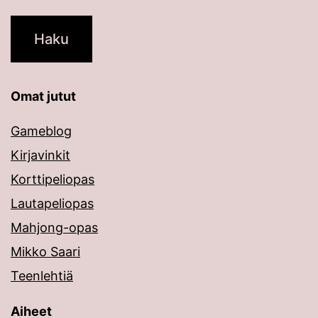
Omat jutut
Gameblog
Kirjavinkit
Korttipeliopas
Lautapeliopas
Mahjong-opas
Mikko Saari
Teenlehtiä
Aiheet