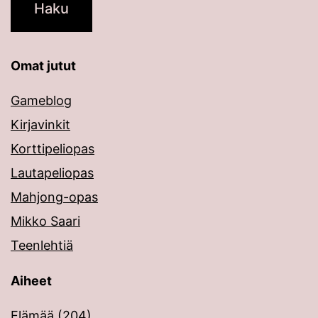
Omat jutut
Gameblog
Kirjavinkit
Korttipeliopas
Lautapeliopas
Mahjong-opas
Mikko Saari
Teenlehtiä
Aiheet
Elämää
(204)