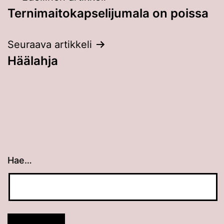
Ternimaitokapselijumala on poissa
selaus
Seuraava artikkeli
Häälahja
Hae…
Kun tuloksia tulee, voit selata niitä nuolinäppäimillä