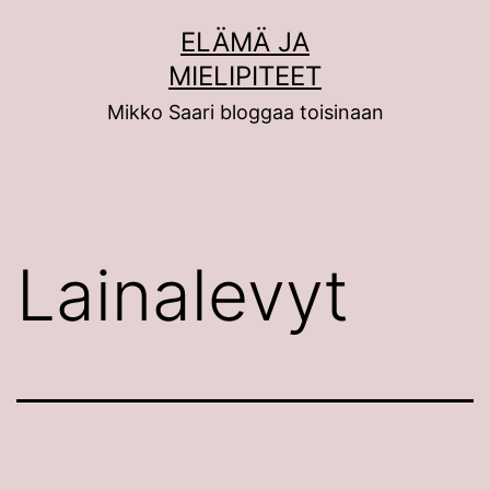
Siirry
ELÄMÄ JA
sisältöön
MIELIPITEET
Mikko Saari bloggaa toisinaan
Lainalevyt