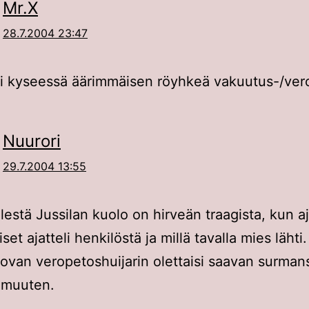
Mr.X
28.7.2004 23:47
isi kyseessä äärimmäisen röyhkeä vakuutus-/ve
Nuurori
29.7.2004 13:55
estä Jussilan kuolo on hirveän traagista, kun aj
set ajatteli henkilöstä ja millä tavalla mies lähti.
van veropetoshuijarin olettaisi saavan surman
 muuten.