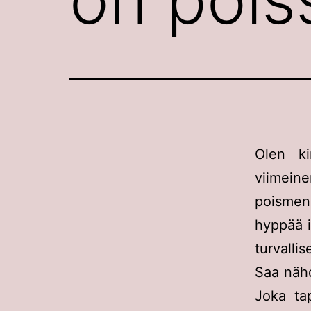
Olen ki
viimein
poismen
hyppää i
turvallis
Saa nähd
Joka ta