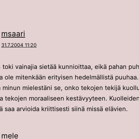
msaari
31.7.2004 11:20
 toki vainajia sietää kunnioittaa, eikä pahan p
ta ole mitenkään erityisen hedelmällistä puuhaa.
a minun mielestäni se, onko tekojen tekijä kuollu
ta tekojen moraaliseen kestävyyteen. Kuolleide
 saa arvioida kriittisesti siinä missä elävien.
mele