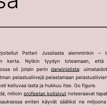
rjoitellut Petteri Jussilasta aiemminkin –
en kerta. Nytkin tyydyn toteamaan, että 
ossa oli jotain perin
darwinistista
: uimataido
lman pelastusliivejä pelastamaan pelastusliivie
esti kelluvaa lasta ja hukkuu itse. Go figure.
ä, milloin
profeetan kotisivut
noteeraavat tapa
pauksessa eniten käyvät sääliksi ne miljoona 