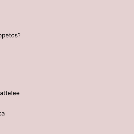
ropetos?
attelee
sa