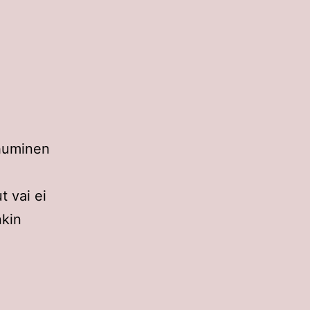
uhuminen
t vai ei
nkin