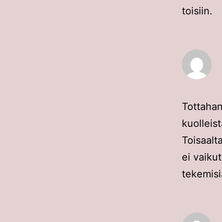
toisiin.
Tottahan
kuolleis
Toisaalt
ei vaiku
tekemisiä