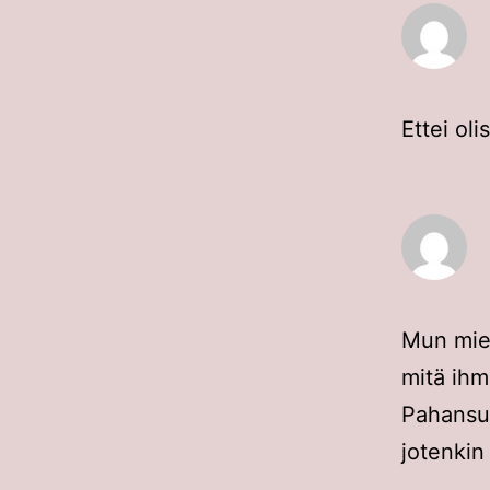
Ettei ol
Mun miel
mitä ihmi
Pahansuo
jotenkin