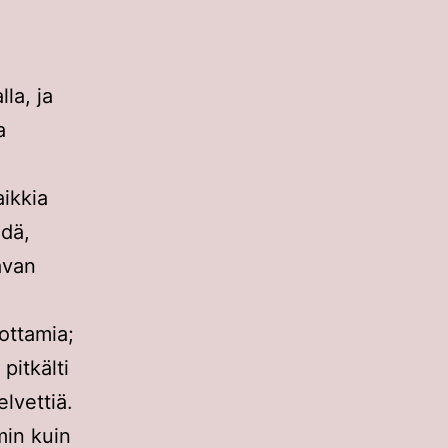
la, ja
a
aikkia
hdä,
avan
vottamia;
pitkälti
lvettiä.
min kuin