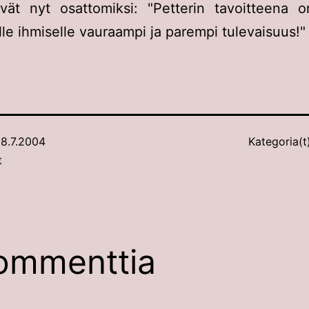
ivät nyt osattomiksi: "Petterin tavoitteena 
lle ihmiselle vauraampi ja parempi tulevaisuus!"
8.7.2004
Kategoria(t
t
ommenttia