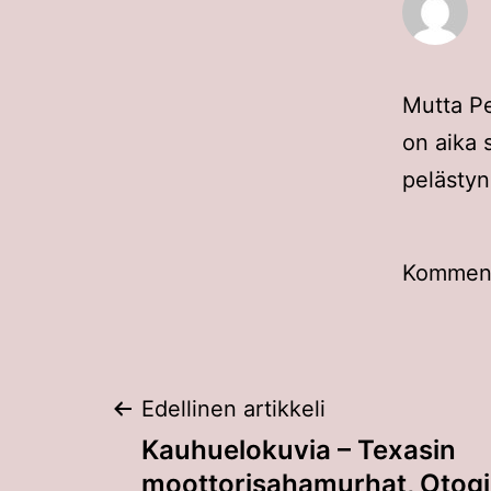
Mutta Pe
on aika 
pelästy
Kommento
Artikkelien
Edellinen artikkeli
Kauhuelokuvia – Texasin
selaus
moottorisahamurhat, Otogi