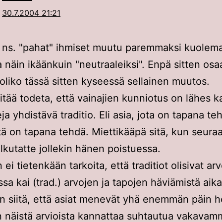
30.7.2004 21:21
 ns. "pahat" ihmiset muutu paremmaksi kuolemal
a näin ikäänkuin "neutraaleiksi". Enpä sitten osa
 oliko tässä sitten kyseessä sellainen muutos.
pitää todeta, että vainajien kunniotus on lähes k
ja yhdistävä traditio. Eli asia, jota on tapana te
tä on tapana tehdä. Miettikääpä sitä, kun seura
ilkutatte jollekin hänen poistuessa.
i tietenkään tarkoita, että traditiot olisivat ar
ssa kai (trad.) arvojen ja tapojen häviämistä aika 
n siitä, että asiat menevät yhä enemmän päin he
n näistä arvioista kannattaa suhtautua vakavam