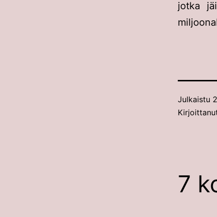
jotka jä
miljoona
Julkaistu
2
Kirjoittanu
7 k