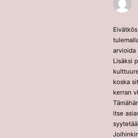
Eivätkös
tulemall
arvioida
Lisäksi 
kulttuure
koska si
kerran v
Tämähän e
itse asia
syytetää
Joihinki