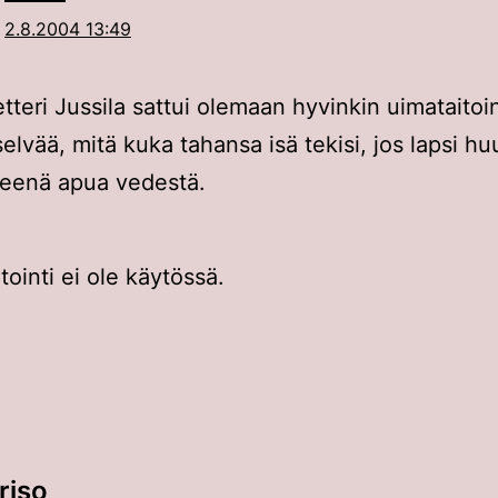
2.8.2004 13:49
tteri Jussila sattui olemaan hyvinkin uimataitoi
selvää, mitä kuka tahansa isä tekisi, jos lapsi hu
neenä apua vedestä.
inti ei ole käytössä.
riso