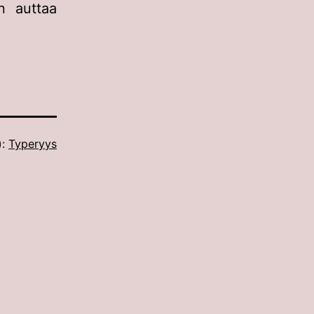
on auttaa
):
Typeryys