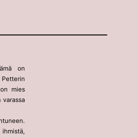
 tämä on
Petterin
ton mies
n varassa
htuneen.
ihmistä,