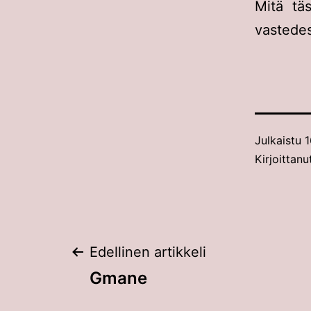
Mitä tä
vastede
Julkaistu
1
Kirjoittanu
Artikkelien
Edellinen artikkeli
Gmane
selaus