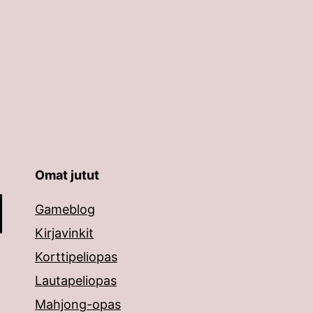
Omat jutut
äppäimillä ylös ja alas ja siirtyä halutulle sivulle ent
Gameblog
Kirjavinkit
Korttipeliopas
Lautapeliopas
Mahjong-opas