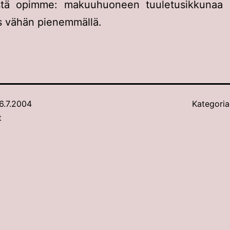
stä opimme: makuuhuoneen tuuletusikkunaa 
s vähän pienemmällä.
6.7.2004
Kategoria
t