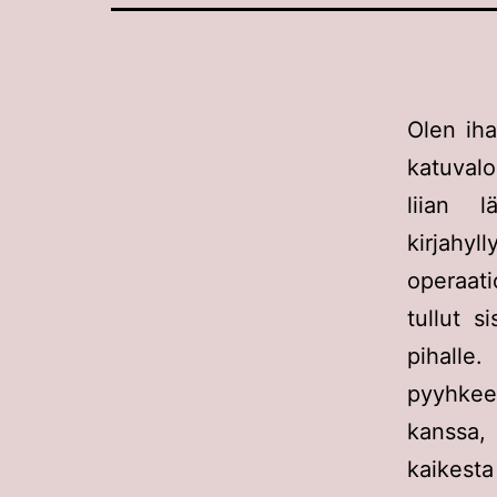
Olen iha
katuvalo
liian 
kirjahy
operaati
tullut s
pihalle
pyyhkee
kanssa, 
kaikesta