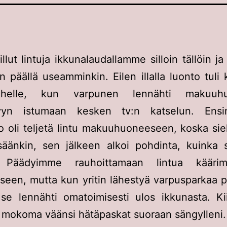
illut lintuja ikkunalaudallamme silloin tällöin ja
n päällä useamminkin. Eilen illalla luonto tuli 
lähelle, kun varpunen lennähti makuuhu
llyyn istumaan kesken tv:n katselun. Ens
o oli teljetä lintu makuuhuoneeseen, koska siel
isäänkin, sen jälkeen alkoi pohdinta, kuinka 
. Päädyimme rauhoittamaan lintua kääri
seen, mutta kun yritin lähestyä varpusparkaa 
se lennähti omatoimisesti ulos ikkunasta. Ki
 mokoma väänsi hätäpaskat suoraan sängylleni.