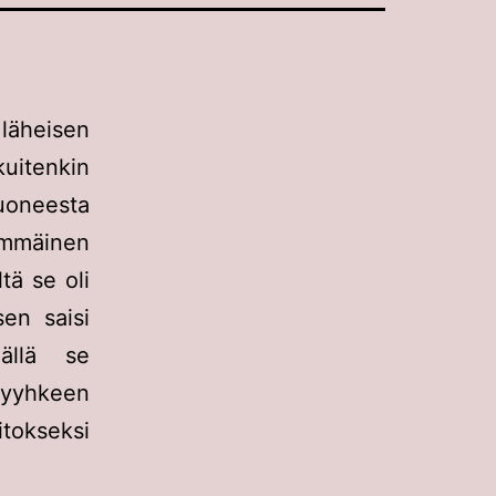
 läheisen
kuitenkin
oneesta
immäinen
tä se oli
sen saisi
mällä se
pyyhkeen
itokseksi