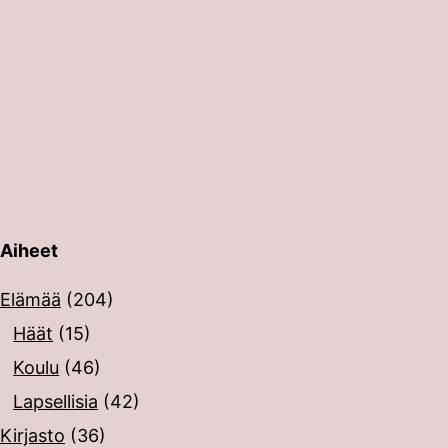
Aiheet
erin painalluksella. Kosketusnäytöllisten laitteiden käyt
Elämää
(204)
Häät
(15)
Koulu
(46)
Lapsellisia
(42)
Kirjasto
(36)