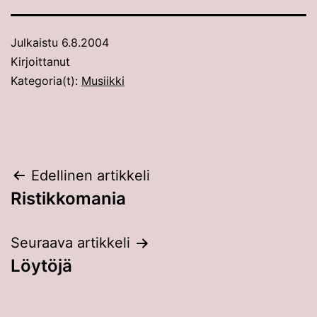
Julkaistu
6.8.2004
Kirjoittanut
Kategoria(t):
Musiikki
Artikkelien
Edellinen artikkeli
Ristikkomania
selaus
Seuraava artikkeli
Löytöjä