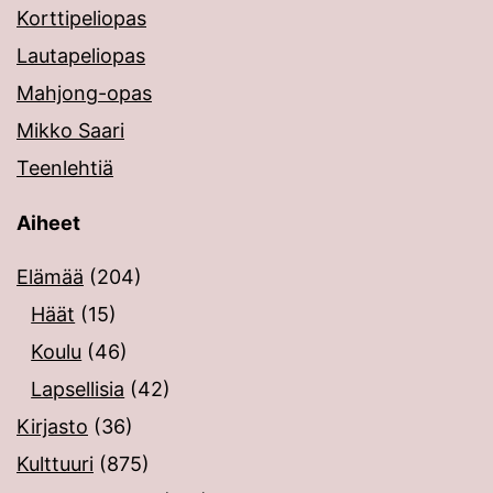
Korttipeliopas
Lautapeliopas
Mahjong-opas
Mikko Saari
Teenlehtiä
Aiheet
Elämää
(204)
Häät
(15)
Koulu
(46)
Lapsellisia
(42)
Kirjasto
(36)
Kulttuuri
(875)