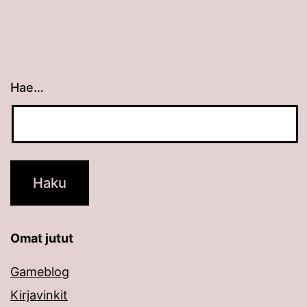
Hae…
Kun tuloksia tulee, voit selata niitä nuolinäppäimillä
Omat jutut
Gameblog
Kirjavinkit