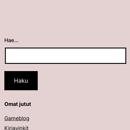
Hae…
Kun tuloksia tulee, voit selata niitä nuolinäppäimillä
Omat jutut
Gameblog
Kirjavinkit