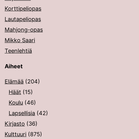
Korttipeliopas
Lautapeliopas
Mahjong-opas
Mikko Saari
Teenlehtiä
Aiheet
Elämää
(204)
Häät
(15)
Koulu
(46)
Lapsellisia
(42)
Kirjasto
(36)
Kulttuuri
(875)