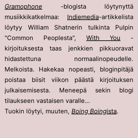
Gramophone
-blogista löytynyttä
musiikkikatkelmaa:
Indiemedia
-artikkelista
löytyy William Shatnerin tulkinta Pulpin
"Common Peoplesta",
With You
-
kirjoituksesta taas jenkkien pikkuoravat
hidastettuna normaalinopeudelle.
Melkoista. Hakekaa nopeasti, bloginpitäjä
poistaa biisit viikon päästä kirjoituksen
julkaisemisesta. Meneepä sekin blogi
tilaukseen vastaisen varalle…
Tuokin löytyi, muuten,
Boing Boing
ista
.