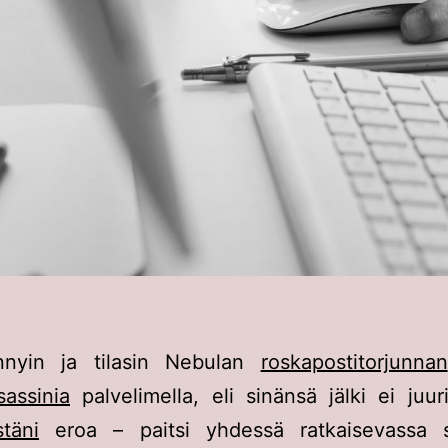
nyin ja tilasin Nebulan
roskapostitorjunnan
assinia
palvelimella, eli sinänsä jälki ei juu
täni
eroa – paitsi yhdessä ratkaisevassa s