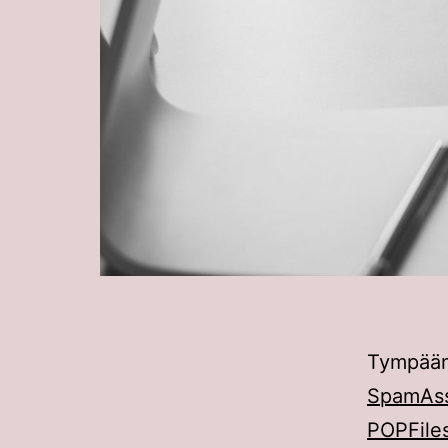
Tympään
SpamAss
POPFiles