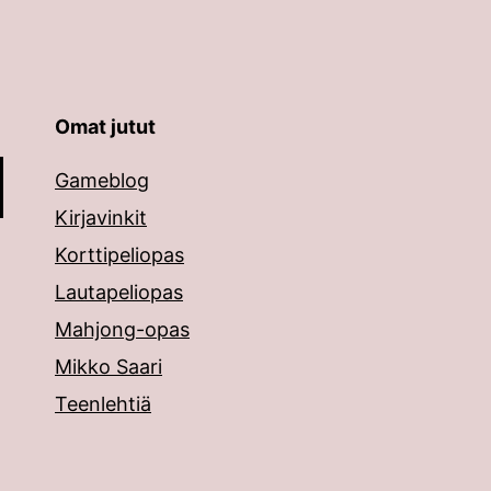
Omat jutut
äppäimillä ylös ja alas ja siirtyä halutulle sivulle ent
Gameblog
Kirjavinkit
Korttipeliopas
Lautapeliopas
Mahjong-opas
Mikko Saari
Teenlehtiä