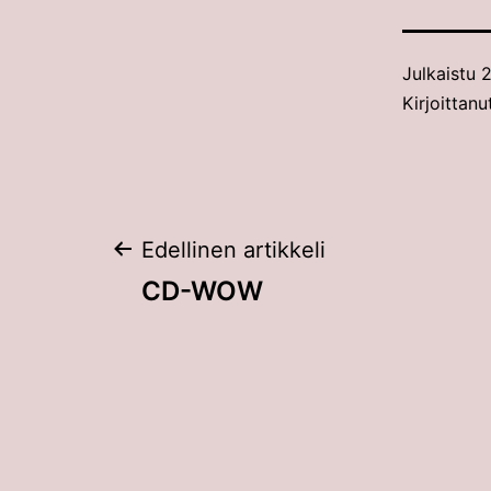
Julkaistu
2
Kirjoittanu
Artikkelien
Edellinen artikkeli
CD-WOW
selaus