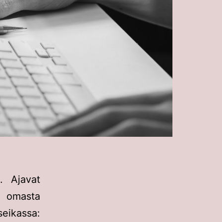
. Ajavat
ri omasta
eikassa: