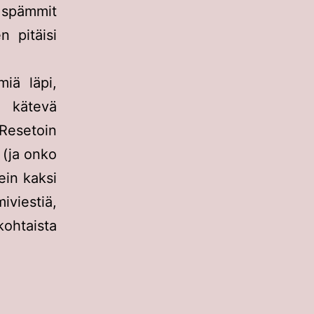
 spämmit
n pitäisi
iä läpi,
 kätevä
 Resetoin
a (ja onko
ein kaksi
viestiä,
kohtaista