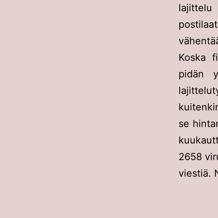
lajitte
postilaa
vähentää
Koska f
pidän 
lajittel
kuitenkin
se hinta
kuukaut
2658 vir
viestiä.