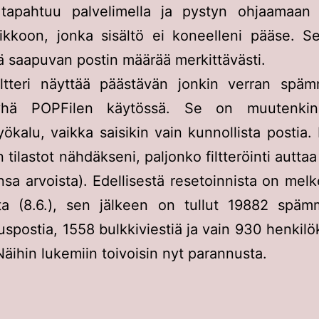
lu tapahtuu palvelimella ja pystyn ohjaamaan
tikkoon, jonka sisältö ei koneelleni pääse. Se
 saapuvan postin määrää merkittävästi.
iltteri näyttää päästävän jonkin verran spämm
yhä POPFilen käytössä. Se on muutenkin
utyökalu, vaikka saisikin vain kunnollista postia.
 tilastot nähdäkseni, paljonko filtteröinti autta
nsa arvoista). Edellisestä resetoinnista on melk
ta (8.6.), sen jälkeen on tullut 19882 spämmi
uspostia, 1558 bulkkiviestiä ja vain 930 henkilö
 Näihin lukemiin toivoisin nyt parannusta.