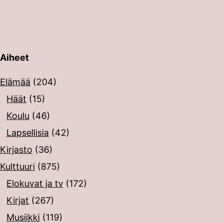
Aiheet
erin painalluksella. Kosketusnäytöllisten laitteiden käyt
Elämää
(204)
Häät
(15)
Koulu
(46)
Lapsellisia
(42)
Kirjasto
(36)
Kulttuuri
(875)
Elokuvat ja tv
(172)
Kirjat
(267)
Musiikki
(119)