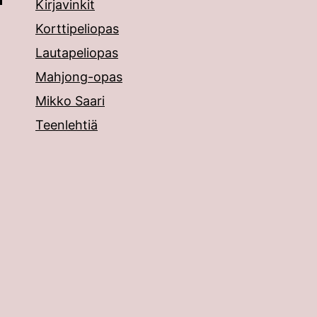
Kirjavinkit
Korttipeliopas
Lautapeliopas
Mahjong-opas
Mikko Saari
Teenlehtiä