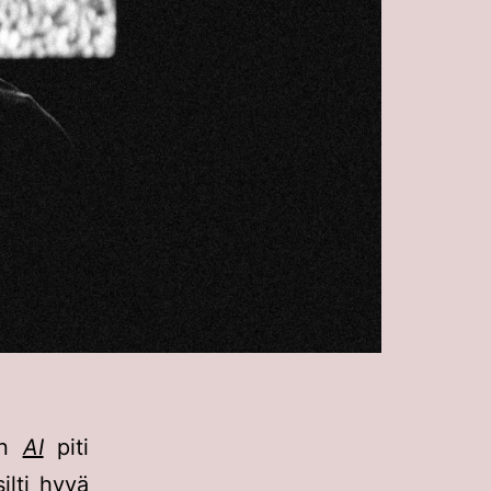
en
AI
piti
ilti hyvä