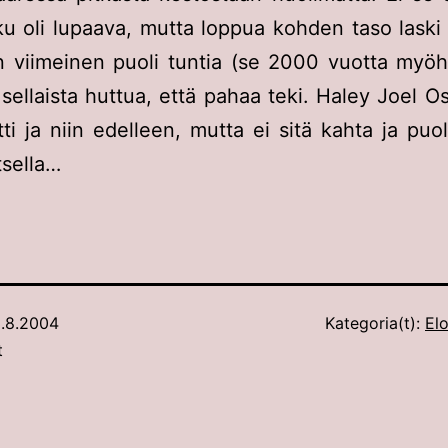
lku oli lupaava, mutta loppua kohden taso laski 
in viimeinen puoli tuntia (se 2000 vuotta myö
i sellaista huttua, että pahaa teki. Haley Joel 
tti ja niin edelleen, mutta ei sitä kahta ja puol
tsella…
.8.2004
Kategoria(t):
Elo
t