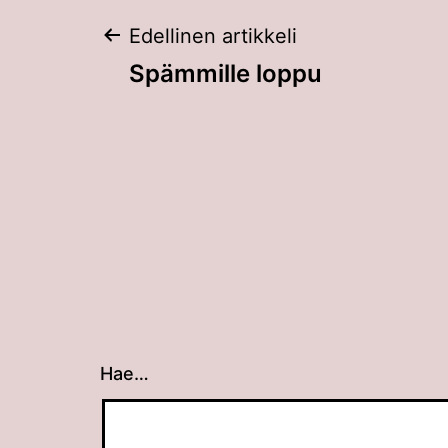
Artikkelien
Edellinen artikkeli
Spämmille loppu
selaus
Hae…
Kun tuloksia tulee, voit selata niitä nuolin