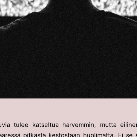
uvia tulee katseltua harvemmin, mutta eilin
äressä pitkästä kestostaan huolimatta. Ei se s