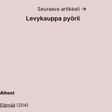
Seuraava artikkeli
Levykauppa pyörii
Aiheet
erin painalluksella. Kosketusnäytöllisten laitteiden käyt
Elämää
(204)