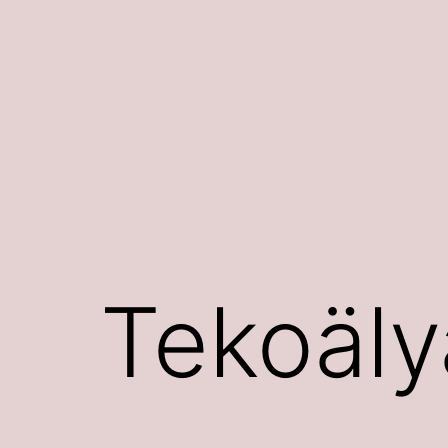
Siirry
sisältöön
Tekoäly