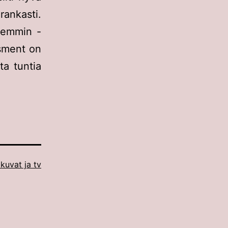
rankasti.
hemmin -
Osment on
ta tuntia
kuvat ja tv