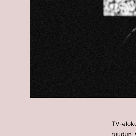
TV-elok
ruudun ä