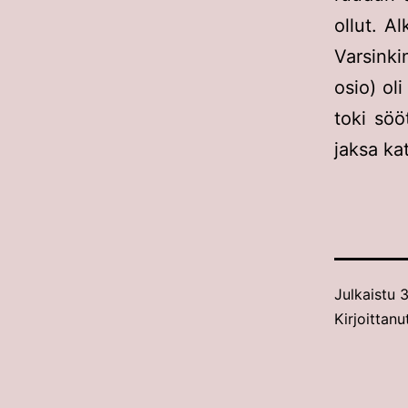
ollut. A
Varsink
osio) ol
toki söö
jaksa ka
Julkaistu
3
Kirjoittanu