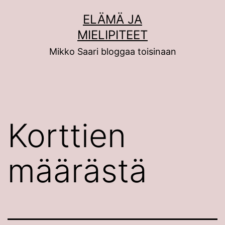
Siirry
ELÄMÄ JA
sisältöön
MIELIPITEET
Mikko Saari bloggaa toisinaan
Korttien
määrästä