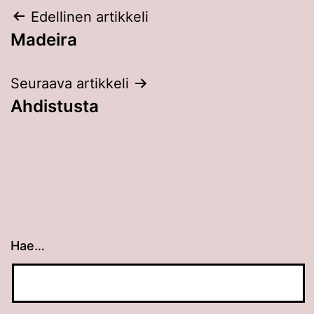
Artikkelien
Edellinen artikkeli
Madeira
selaus
Seuraava artikkeli
Ahdistusta
Hae…
Kun tuloksia tulee, voit selata niitä nuolinäppäimillä