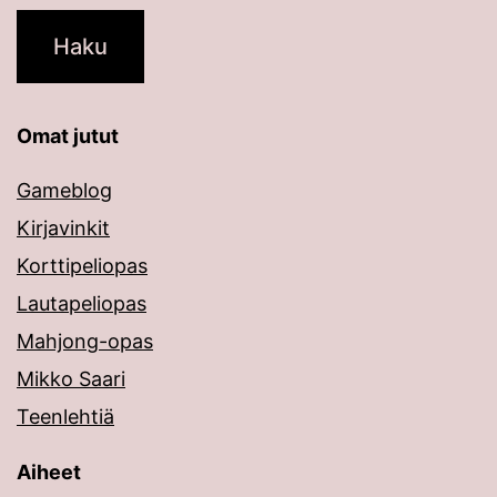
Omat jutut
Gameblog
Kirjavinkit
Korttipeliopas
Lautapeliopas
Mahjong-opas
Mikko Saari
Teenlehtiä
Aiheet