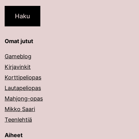
Omat jutut
Gameblog
Kirjavinkit
Korttipeliopas
Lautapeliopas
Mahjong-opas
Mikko Saari
Teenlehtiä
Aiheet