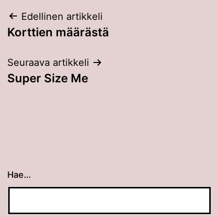
Artikkelien
Edellinen artikkeli
Korttien määrästä
selaus
Seuraava artikkeli
Super Size Me
Hae…
Kun tuloksia tulee, voit selata niitä nuolinäppäimillä