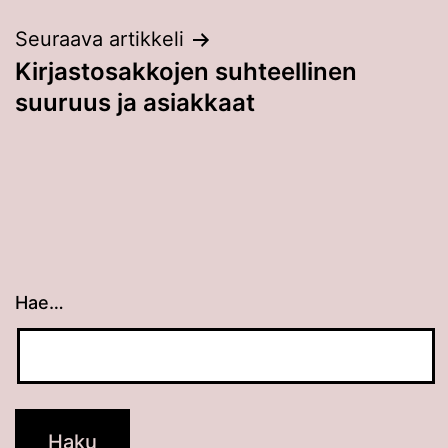
Seuraava artikkeli
Kirjastosakkojen suhteellinen
suuruus ja asiakkaat
Hae…
Kun tuloksia tulee, voit selata niitä nuolinäppäimillä