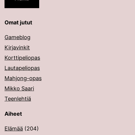
Omat jutut
Gameblog
Kirjavinkit
Korttipeliopas
Lautapeliopas
Mahjong-opas
Mikko Saari
Teenlehtiä
Aiheet
Elämää
(204)