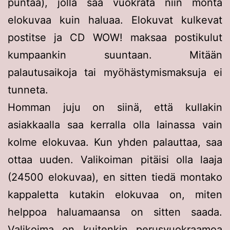
puntaa), jolla saa vuokrata niin monta
elokuvaa kuin haluaa. Elokuvat kulkevat
postitse ja CD WOW! maksaa postikulut
kumpaankin suuntaan. Mitään
palautusaikoja tai myöhästymismaksuja ei
tunneta.
Homman juju on siinä, että kullakin
asiakkaalla saa kerralla olla lainassa vain
kolme elokuvaa. Kun yhden palauttaa, saa
ottaa uuden. Valikoiman pitäisi olla laaja
(24500 elokuvaa), en sitten tiedä montako
kappaletta kutakin elokuvaa on, miten
helppoa haluamaansa on sitten saada.
Valikoima on kuitenkin perusvuokraamoa