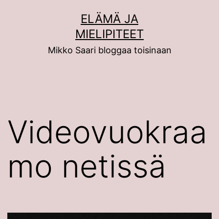
Siirry
ELÄMÄ JA
sisältöön
MIELIPITEET
Mikko Saari bloggaa toisinaan
Videovuokraa
mo netissä