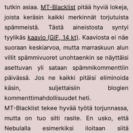
tutkin asiaa.
MT-Blacklist
pitää hyviä lokeja,
joista keräsin kaikki merkinnät torjutuista
spämmeistä. Tästä aineistosta syntyi
tyylikäs
kaavio (GIF, 14 kt)
. Kaaviosta ei näe
suoraan keskiarvoa, mutta marraskuun alun
villit spämmivuoret unohtaenkin se näyttäisi
asettuvan yli sataan spämmikommenttiin
päivässä. Jos ne kaikki pitäisi eliminoida
käsin, suljettaisiin blogien
kommenttimahdollisuudet heti.
MT-Blacklist tekee hyvää työtä torjunnassa,
mutta on tuo silti rasite. En usko, että
Nebulalla esimerkiksi iloitaan siitä