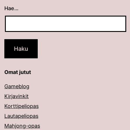
Hae…
Kun tuloksia tulee, voit selata niitä nuolinäppäimillä
Omat jutut
Gameblog
Kirjavinkit
Korttipeliopas
Lautapeliopas
Mahjong-opas