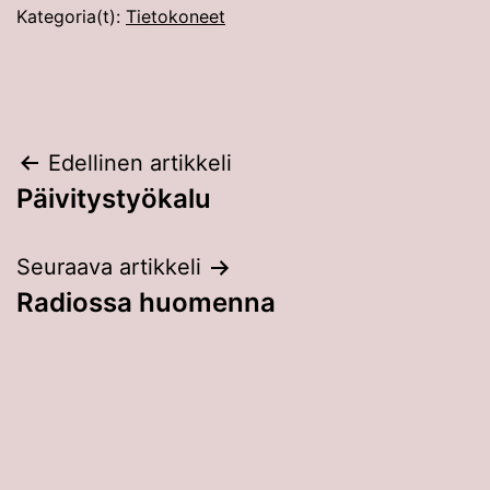
Kategoria(t):
Tietokoneet
Artikkelien
Edellinen artikkeli
Päivitystyökalu
selaus
Seuraava artikkeli
Radiossa huomenna