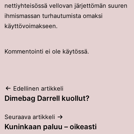
nettiyhteisössä vellovan järjettömän suuren
ihmismassan turhautumista omaksi
käyttövoimakseen.
Kommentointi ei ole käytössä.
Artikkelien
Edellinen artikkeli
Dimebag Darrell kuollut?
selaus
Seuraava artikkeli
Kuninkaan paluu – oikeasti