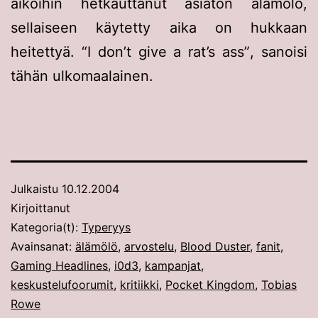
aikoihin hetkauttanut asiaton älämölö,
sellaiseen käytetty aika on hukkaan
heitettyä.
I don’t give a rat’s ass
, sanoisi
tähän ulkomaalainen.
Julkaistu
10.12.2004
Kirjoittanut
Kategoria(t):
Typeryys
Avainsanat:
älämölö
,
arvostelu
,
Blood Duster
,
fanit
,
Gaming Headlines
,
i0d3
,
kampanjat
,
keskustelufoorumit
,
kritiikki
,
Pocket Kingdom
,
Tobias
Rowe