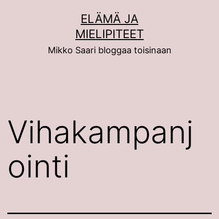
Siirry
ELÄMÄ JA
sisältöön
MIELIPITEET
Mikko Saari bloggaa toisinaan
Vihakampanj
ointi