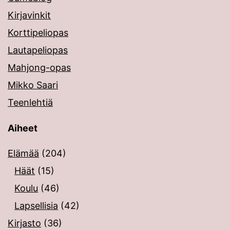
Kirjavinkit
Korttipeliopas
Lautapeliopas
Mahjong-opas
Mikko Saari
Teenlehtiä
Aiheet
Elämää
(204)
Häät
(15)
Koulu
(46)
Lapsellisia
(42)
Kirjasto
(36)