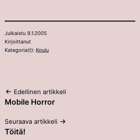
Julkaistu
9.1.2005
Kirjoittanut
Kategoria(t):
Koulu
Artikkelien
Edellinen artikkeli
Mobile Horror
selaus
Seuraava artikkeli
Töitä!