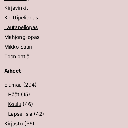
Kirjavinkit
Korttipeliopas
Lautapeliopas
Mahjong-opas
Mikko Saari
Teenlehtiä
Aiheet
Elämää
(204)
Häät
(15)
Koulu
(46)
Lapsellisia
(42)
Kirjasto
(36)