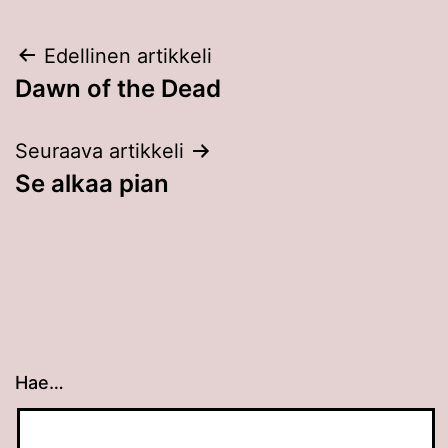
Artikkelien
Edellinen artikkeli
Dawn of the Dead
selaus
Seuraava artikkeli
Se alkaa pian
Hae…
Kun tuloksia tulee, voit selata niitä nuolinäppäimillä