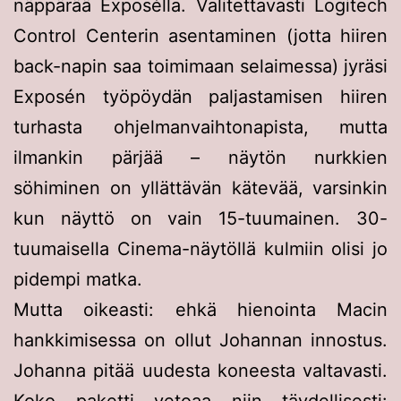
näppärää Exposélla. Valitettavasti Logitech
Control Centerin asentaminen (jotta hiiren
back-napin saa toimimaan selaimessa) jyräsi
Exposén työpöydän paljastamisen hiiren
turhasta ohjelmanvaihtonapista, mutta
ilmankin pärjää – näytön nurkkien
söhiminen on yllättävän kätevää, varsinkin
kun näyttö on vain 15-tuumainen. 30-
tuumaisella Cinema-näytöllä kulmiin olisi jo
pidempi matka.
Mutta oikeasti: ehkä hienointa Macin
hankkimisessa on ollut Johannan innostus.
Johanna pitää uudesta koneesta valtavasti.