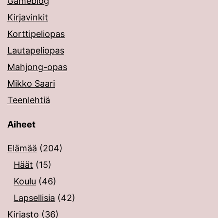
Gameblog
Kirjavinkit
Korttipeliopas
Lautapeliopas
Mahjong-opas
Mikko Saari
Teenlehtiä
Aiheet
Elämää
(204)
Häät
(15)
Koulu
(46)
Lapsellisia
(42)
Kirjasto
(36)