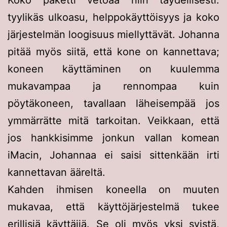
Koko paketti vetoaa niin täydellisesti:
tyylikäs ulkoasu, helppokäyttöisyys ja koko
järjestelmän loogisuus miellyttävät. Johanna
pitää myös siitä, että kone on kannettava;
koneen käyttäminen on kuulemma
mukavampaa ja rennompaa kuin
pöytäkoneen, tavallaan läheisempää jos
ymmärrätte mitä tarkoitan. Veikkaan, että
jos hankkisimme jonkun vallan komean
iMacin, Johannaa ei saisi sittenkään irti
kannettavan ääreltä.
Kahden ihmisen koneella on muuten
mukavaa, että käyttöjärjestelmä tukee
erillisiä käyttäjiä. Se oli myös yksi syistä,