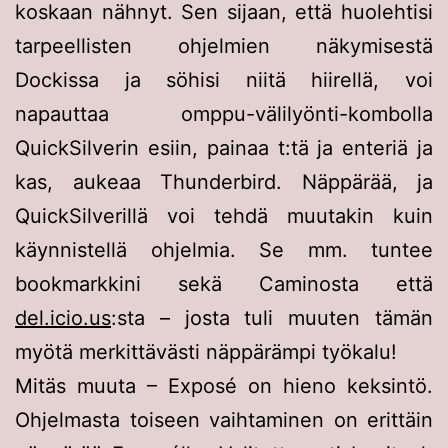
koskaan nähnyt. Sen sijaan, että huolehtisi
tarpeellisten ohjelmien näkymisestä
Dockissa ja söhisi niitä hiirellä, voi
napauttaa omppu-välilyönti-kombolla
QuickSilverin esiin, painaa t:tä ja enteriä ja
kas, aukeaa Thunderbird. Näppärää, ja
QuickSilverillä voi tehdä muutakin kuin
käynnistellä ohjelmia. Se mm. tuntee
bookmarkkini sekä Caminosta että
del.icio.us
:sta – josta tuli muuten tämän
myötä merkittävästi näppärämpi työkalu!
Mitäs muuta – Exposé on hieno keksintö.
Ohjelmasta toiseen vaihtaminen on erittäin