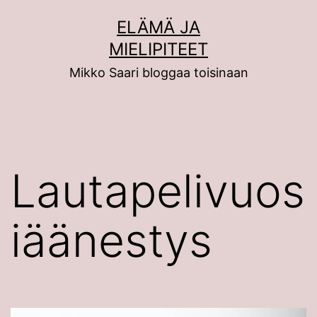
Siirry
ELÄMÄ JA
sisältöön
MIELIPITEET
Mikko Saari bloggaa toisinaan
Lautapelivuos
iäänestys