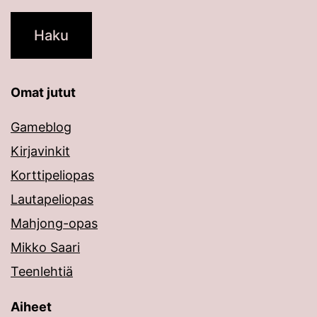
Omat jutut
Gameblog
Kirjavinkit
Korttipeliopas
Lautapeliopas
Mahjong-opas
Mikko Saari
Teenlehtiä
Aiheet