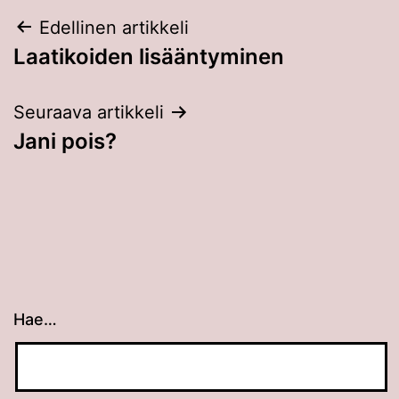
Artikkelien
Edellinen artikkeli
Laatikoiden lisääntyminen
selaus
Seuraava artikkeli
Jani pois?
Hae…
Kun tuloksia tulee, voit selata niitä nuolinäppäimillä