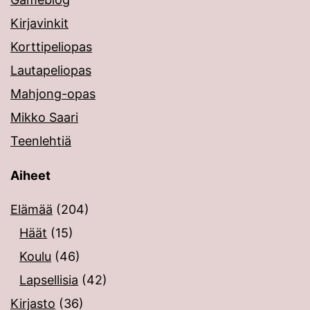
Kirjavinkit
Korttipeliopas
Lautapeliopas
Mahjong-opas
Mikko Saari
Teenlehtiä
Aiheet
Elämää
(204)
Häät
(15)
Koulu
(46)
Lapsellisia
(42)
Kirjasto
(36)