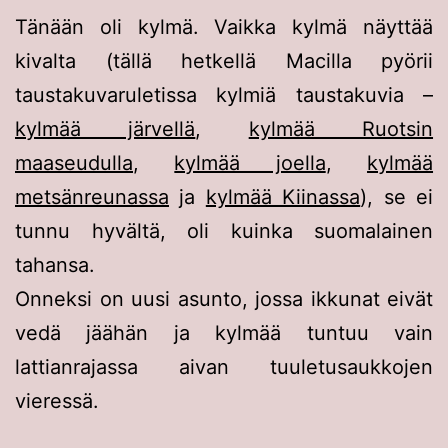
Tänään oli kylmä. Vaikka kylmä näyttää
kivalta (tällä hetkellä Macilla pyörii
taustakuvaruletissa kylmiä taustakuvia –
kylmää järvellä
,
kylmää Ruotsin
maaseudulla
,
kylmää joella
,
kylmää
metsänreunassa
ja
kylmää Kiinassa
), se ei
tunnu hyvältä, oli kuinka suomalainen
tahansa.
Onneksi on uusi asunto, jossa ikkunat eivät
vedä jäähän ja kylmää tuntuu vain
lattianrajassa aivan tuuletusaukkojen
vieressä.