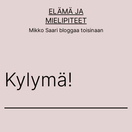
Siirry
ELÄMÄ JA
sisältöön
MIELIPITEET
Mikko Saari bloggaa toisinaan
Kylymä!