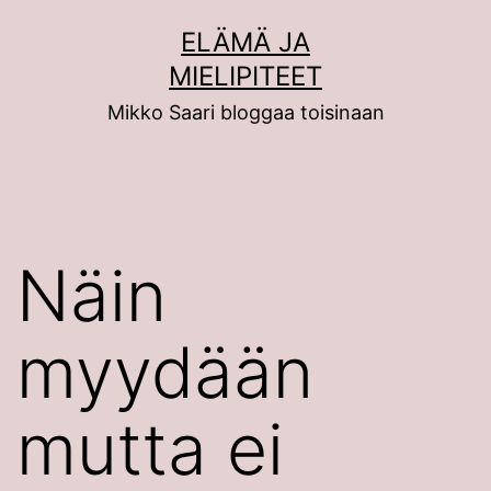
Siirry
ELÄMÄ JA
sisältöön
MIELIPITEET
Mikko Saari bloggaa toisinaan
Näin
myydään
mutta ei