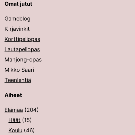
Omat jutut
Gameblog
Kirjavinkit
Korttipeliopas
Lautapeliopas
Mahjong-opas
Mikko Saari
Teenlehtiä
Aiheet
Elämää
(204)
Häät
(15)
Koulu
(46)