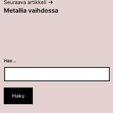
Seuraava artikkeli
Metallia vaihdossa
Hae…
Kun tuloksia tulee, voit selata niitä nuolinäppäimillä