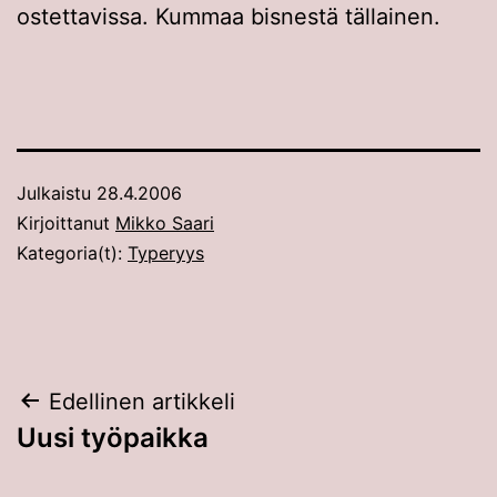
ostettavissa. Kummaa bisnestä tällainen.
Julkaistu
28.4.2006
Kirjoittanut
Mikko Saari
Kategoria(t):
Typeryys
Artikkelien
Edellinen artikkeli
Uusi työpaikka
selaus