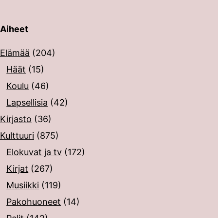
Aiheet
erin painalluksella. Kosketusnäytöllisten laitteiden käyt
Elämää
(204)
Häät
(15)
Koulu
(46)
Lapsellisia
(42)
Kirjasto
(36)
Kulttuuri
(875)
Elokuvat ja tv
(172)
Kirjat
(267)
Musiikki
(119)
Pakohuoneet
(14)