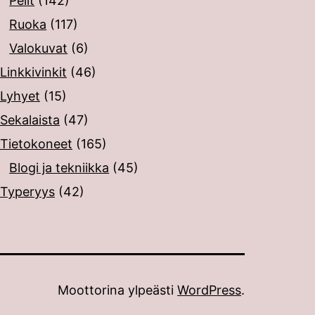
Pelit
(142)
Ruoka
(117)
Valokuvat
(6)
Linkkivinkit
(46)
Lyhyet
(15)
Sekalaista
(47)
Tietokoneet
(165)
Blogi ja tekniikka
(45)
Typeryys
(42)
Moottorina ylpeästi
WordPress
.