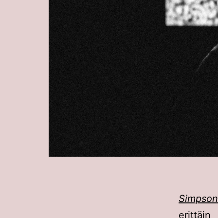
Simpson
erittäi