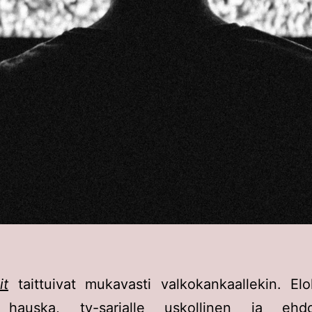
it
taittuivat mukavasti valkokankaallekin. El
n hauska, tv-sarjalle uskollinen ja ehdo