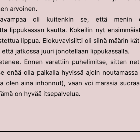
en arvoinen.
avampaa oli kuitenkin se, että menin e
ta lippukassan kautta. Kokeilin nyt ensimmäis
stettua lippua. Elokuvavisiitti oli siinä määrin kä
 että jatkossa juuri jonotellaan lippukassalla.
etenee. Ennen varattiin puhelimitse, sitten net
tse enää olla paikalla hyvissä ajoin noutamassa
ota olen aina inhonnut), vaan voi marssia suora
Tämä on hyvää itsepalvelua.