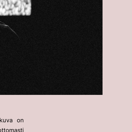
okuva on
ttomasti