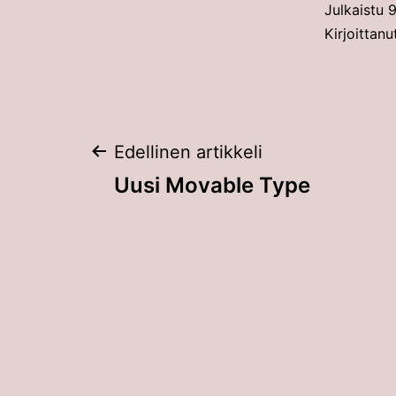
Julkaistu
9
Kirjoittan
Artikkelien
Edellinen artikkeli
Uusi Movable Type
selaus