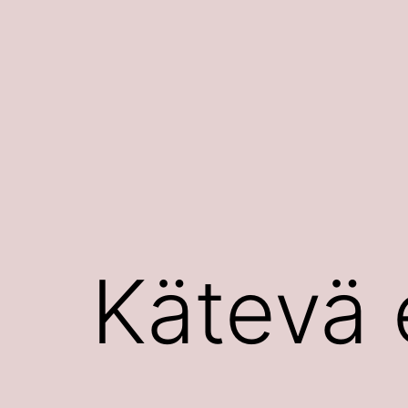
Siirry
sisältöön
Kätevä 