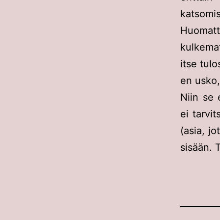
katsomis
Huomatt
kulkemat
itse tulo
en usko,
Niin se 
ei tarvi
(asia, j
sisään. 