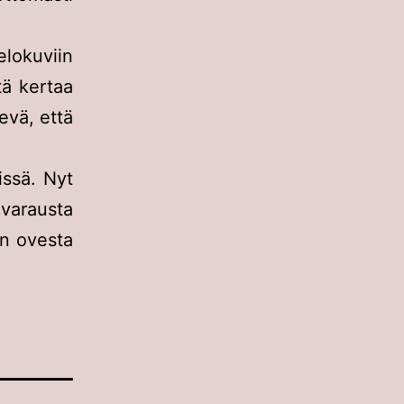
lokuviin
tä kertaa
tevä, että
issä. Nyt
 varausta
an ovesta