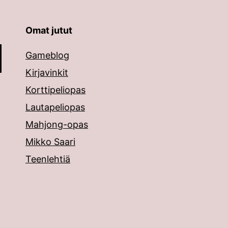
Omat jutut
äppäimillä ylös ja alas ja siirtyä halutulle sivulle ent
Gameblog
Kirjavinkit
Korttipeliopas
Lautapeliopas
Mahjong-opas
Mikko Saari
Teenlehtiä