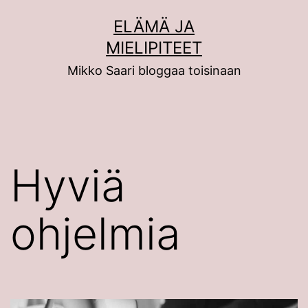
Siirry
ELÄMÄ JA
sisältöön
MIELIPITEET
Mikko Saari bloggaa toisinaan
Hyviä
ohjelmia