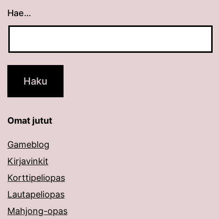
Hae…
Kun tuloksia tulee, voit selata niitä nuolinäppäimillä
Omat jutut
Gameblog
Kirjavinkit
Korttipeliopas
Lautapeliopas
Mahjong-opas