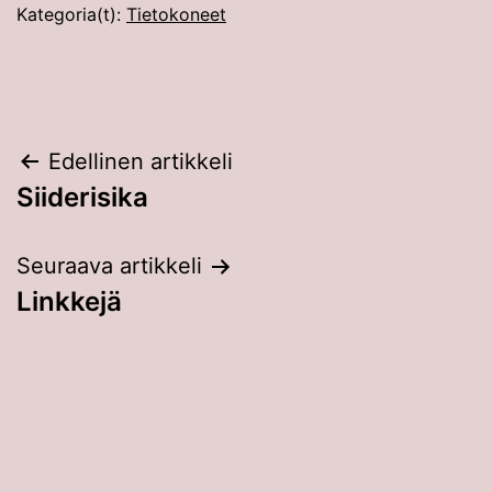
Kategoria(t):
Tietokoneet
Artikkelien
Edellinen artikkeli
Siiderisika
selaus
Seuraava artikkeli
Linkkejä