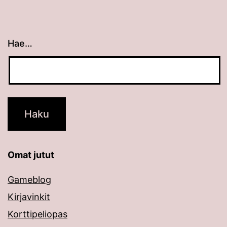
Hae…
Kun tuloksia tulee, voit selata niitä nuolinäppäimillä
Omat jutut
Gameblog
Kirjavinkit
Korttipeliopas