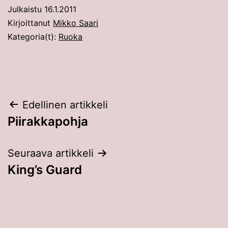
Julkaistu
16.1.2011
Kirjoittanut
Mikko Saari
Kategoria(t):
Ruoka
Artikkelien
Edellinen artikkeli
Piirakkapohja
selaus
Seuraava artikkeli
King’s Guard