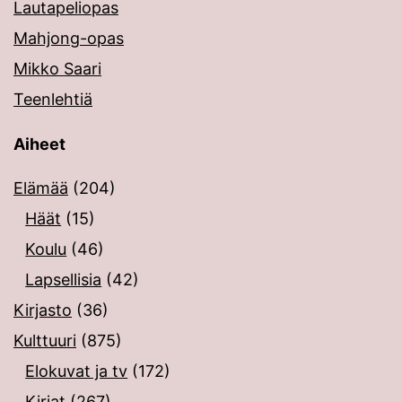
Lautapeliopas
Mahjong-opas
Mikko Saari
Teenlehtiä
Aiheet
Elämää
(204)
Häät
(15)
Koulu
(46)
Lapsellisia
(42)
Kirjasto
(36)
Kulttuuri
(875)
Elokuvat ja tv
(172)
Kirjat
(267)