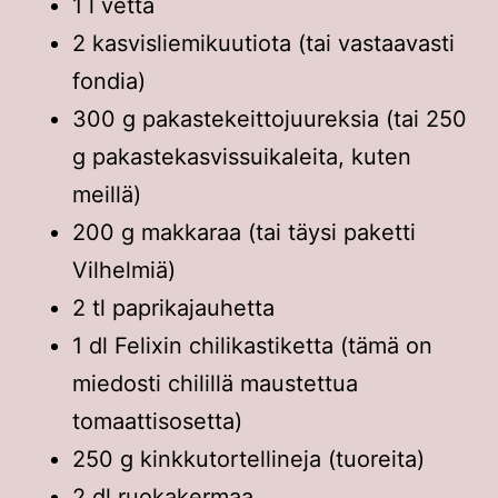
1 l vettä
2 kasvisliemikuutiota (tai vastaavasti
fondia)
300 g pakastekeittojuureksia (tai 250
g pakastekasvissuikaleita, kuten
meillä)
200 g makkaraa (tai täysi paketti
Vilhelmiä)
2 tl paprikajauhetta
1 dl Felixin chilikastiketta (tämä on
miedosti chilillä maustettua
tomaattisosetta)
250 g kinkkutortellineja (tuoreita)
2 dl ruokakermaa