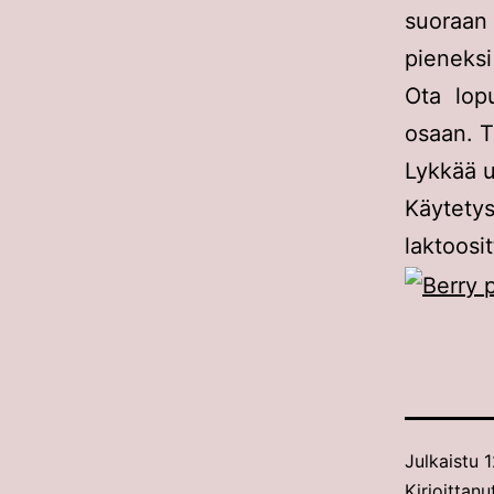
suoraan
pieneksi 
Ota lopu
osaan. T
Lykkää u
Käytetys
laktoosi
Julkaistu
1
Kirjoittan