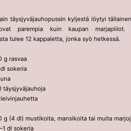
in täysjyväjauhopussin kyljestä löytyi tällainen
vat parempia kuin kaupan marjapiilot. 
ta tulee 12 kappaletta, jonka syö hetkessä.
 g rasvaa
 dl sokeria
muna
l täysjyväjauhoja
l leivinjauhetta
 g (4 dl) mustikoita, mansikoita tai muita marjo
–1 dl sokeria