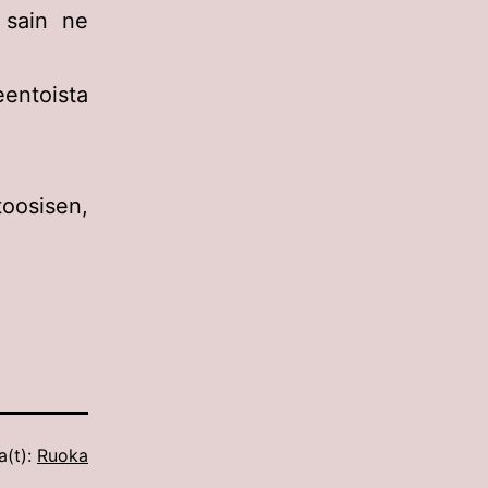
 sain ne
eentoista
toosisen,
a(t):
Ruoka