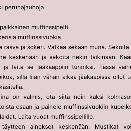
kl perunajauhoja
:
paikkainen muffinssipelti
erisia muffinssivuokia
 rasva ja sokeri. Vatkaa sekaan muna. Sekoita 
uhe keskenään ja sekoita nekin taikinaan. Käär
 ja laita se jääkaappiin tunniksi. Tässä vaih
ikoa, sillä liian vähän aikaa jääkaapissa ollut t
äsitellä.
kina on valmis, ota siitä noin kaksi kolmaso
oista osaan ja painele muffinssivuokiin kupeiksi
laidat. Laita vuoat muffinssipellille.
 täytteen ainekset keskenään. Mustikat voi