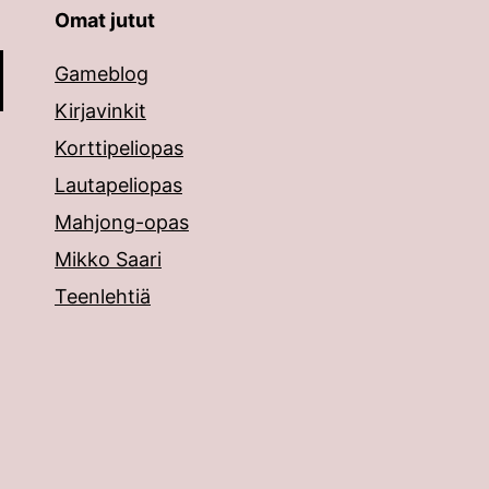
Omat jutut
äppäimillä ylös ja alas ja siirtyä halutulle sivulle ent
Gameblog
Kirjavinkit
Korttipeliopas
Lautapeliopas
Mahjong-opas
Mikko Saari
Teenlehtiä