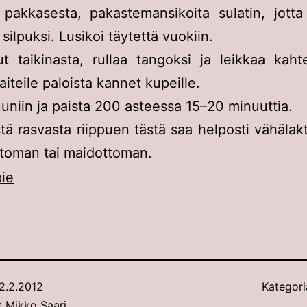
 pakkasesta, pakastemansikoita sulatin, jotta
silpuksi. Lusikoi täytettä vuokiin.
t taikinasta, rullaa tangoksi ja leikkaa kaht
aiteile paloista kannet kupeille.
uniin ja paista 200 asteessa 15–20 minuuttia.
tä rasvasta riippuen tästä saa helposti vähälak
ttoman tai maidottoman.
2.2.2012
Kategori
ut
Mikko Saari