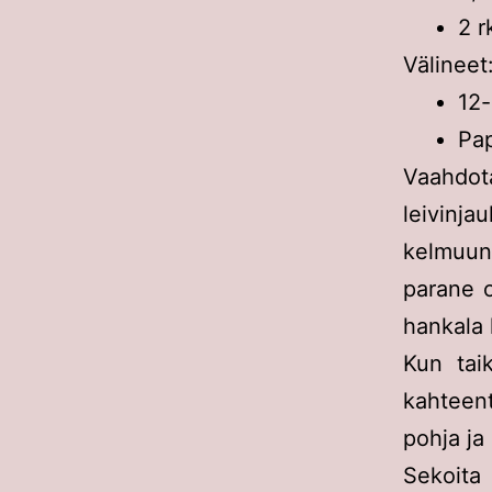
2 r
Välineet
12-
Pap
Vaahdota
leivinja
kelmuun
parane o
hankala k
Kun tai
kahteent
pohja ja 
Sekoita