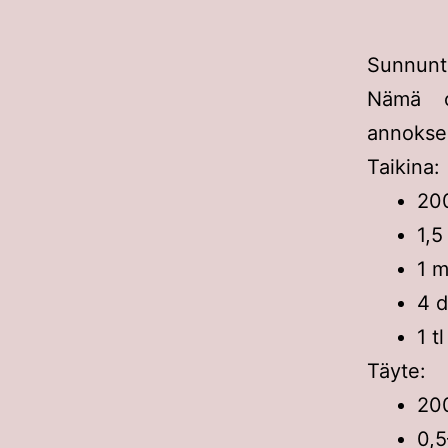
Sunnunta
Nämä o
annokses
Taikina:
200
1,5
1 
4 d
1 t
Täyte:
200
0,5