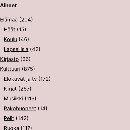
Aiheet
erin painalluksella. Kosketusnäytöllisten laitteiden käyt
Elämää
(204)
Häät
(15)
Koulu
(46)
Lapsellisia
(42)
Kirjasto
(36)
Kulttuuri
(875)
Elokuvat ja tv
(172)
Kirjat
(267)
Musiikki
(119)
Pakohuoneet
(14)
Pelit
(142)
Ruoka
(117)