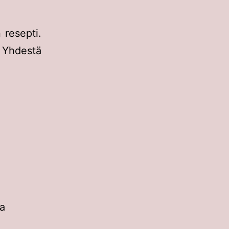
 resepti.
Yhdestä
ja