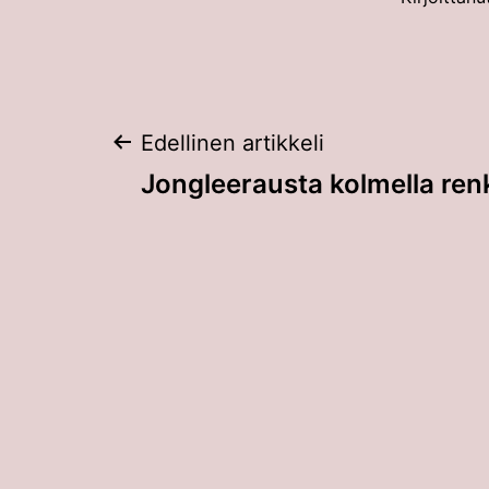
Artikkelien
Edellinen artikkeli
Jongleerausta kolmella ren
selaus