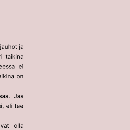
jauhot ja
i taikina
eessa ei
aikina on
saa. Jaa
, eli tee
vat olla