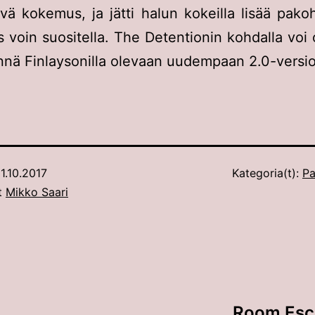
ävä kokemus, ja jätti halun kokeilla lisää pako
is voin suositella. The Detentionin kohdalla voi 
nä Finlaysonilla olevaan uudempaan 2.0-versi
1.10.2017
Kategoria(t):
Pa
ut
Mikko Saari
Room Esca