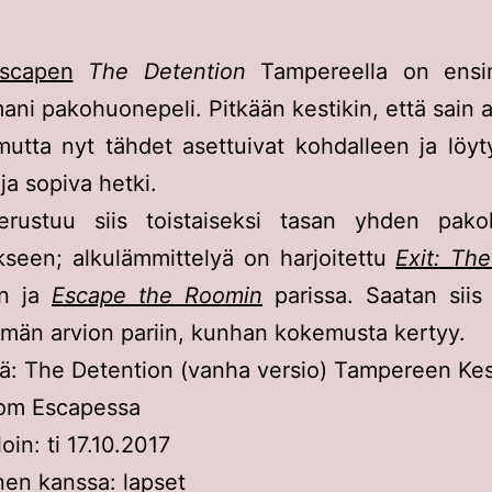
scapen
The Detention
Tampereella on ens
ani pakohuonepeli. Pitkään kestikin, että sain a
mutta nyt tähdet asettuivat kohdalleen ja löyt
ja sopiva hetki.
erustuu siis toistaiseksi tasan yhden pak
seen; alkulämmittelyä on harjoitettu
Exit: Th
:n ja
Escape the Roomin
parissa. Saatan siis
ämän arvion pariin, kunhan kokemusta kertyy.
ä: The Detention (vanha versio) Tampereen Kes
om Escapessa
loin: ti 17.10.2017
en kanssa: lapset