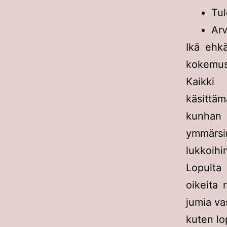
Tul
Arv
Ikä ehk
kokemus
Kaikki
käsittäm
kunhan
ymmärsim
lukkoihi
Lopulta
oikeita 
jumia va
kuten lo