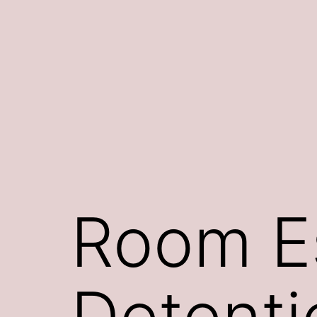
Siirry
sisältöön
Room E
Detenti