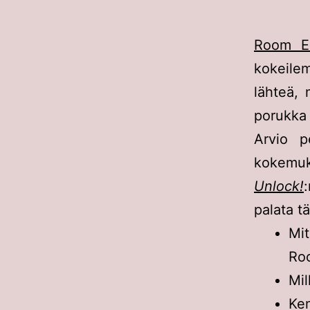
Room E
kokeilem
lähteä, 
porukka 
Arvio p
kokemuk
Unlock!
palata t
Mit
Ro
Mil
Ken