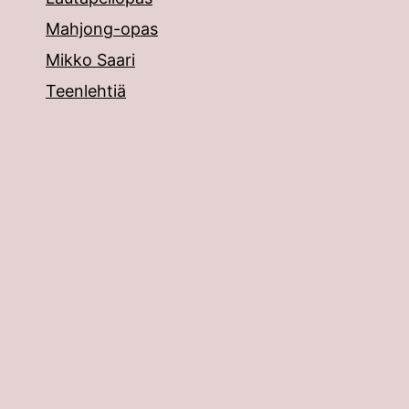
Mahjong-opas
Mikko Saari
Teenlehtiä