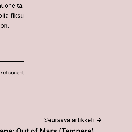
huoneita.
olla fiksu
oon.
kohuoneet
Seuraava artikkeli
pe: Out of Mars (Tampere)