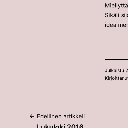
Miellytt
Sikäli si
idea men
Julkaistu
2
Kirjoittan
Artikkelien
Edellinen artikkeli
Lukuloki 2016