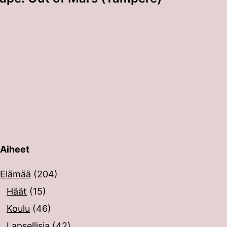
Aiheet
erin painalluksella. Kosketusnäytöllisten laitteiden käyt
Elämää
(204)
Häät
(15)
Koulu
(46)
Lapsellisia
(42)