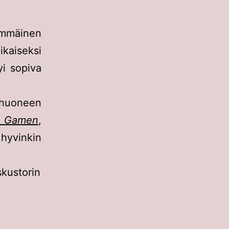
immäinen
ikaiseksi
yi sopiva
ohuoneen
e Gamen
,
 hyvinkin
kustorin