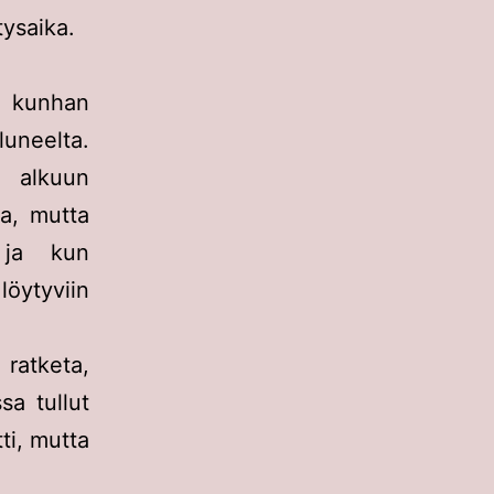
tysaika.
, kunhan
uneelta.
 alkuun
oa, mutta
 ja kun
löytyviin
ratketa,
sa tullut
ti, mutta