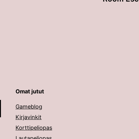
Omat jutut
äppäimillä ylös ja alas ja siirtyä halutulle sivulle ent
Gameblog
Kirjavinkit
Korttipeliopas
Lautapeliopas