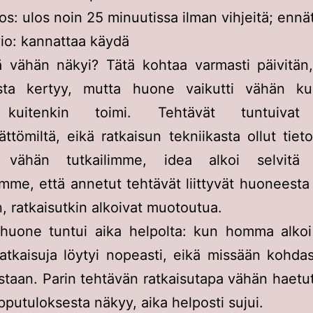
os: ulos noin 25 minuutissa ilman vihjeitä; ennä
io: kannattaa käydä
ä vähän näkyi? Tätä kohtaa varmasti päivitän
ta kertyy, mutta huone vaikutti vähän kul
 kuitenkin toimi. Tehtävät tuntuivat
ättömiltä, eikä ratkaisun tekniikasta ollut tiet
 vähän tutkailimme, idea alkoi selvitä
me, että annetut tehtävät liittyvät huoneesta 
n, ratkaisutkin alkoivat muotoutua.
 huone tuntui aika helpolta: kun homma alkoi 
ratkaisuja löytyi nopeasti, eikä missään kohdas
staan. Parin tehtävän ratkaisutapa vähän haetut
pputuloksesta näkyy, aika helposti sujui.