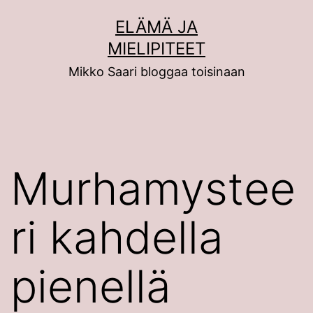
Siirry
ELÄMÄ JA
sisältöön
MIELIPITEET
Mikko Saari bloggaa toisinaan
Murhamystee
ri kahdella
pienellä