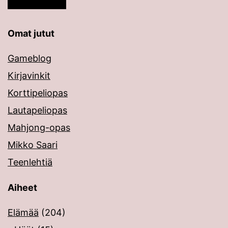
Omat jutut
Gameblog
Kirjavinkit
Korttipeliopas
Lautapeliopas
Mahjong-opas
Mikko Saari
Teenlehtiä
Aiheet
Elämää
(204)