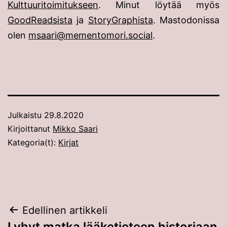
Kulttuuritoimitukseen
. Minut löytää myös
GoodReadsista
ja
StoryGraphista
. Mastodonissa
olen
msaari@mementomori.social
.
Julkaistu
29.8.2020
Kirjoittanut
Mikko Saari
Kategoria(t):
Kirjat
Artikkelien
Edellinen artikkeli
Lyhyt matka lääketieteen historiaan