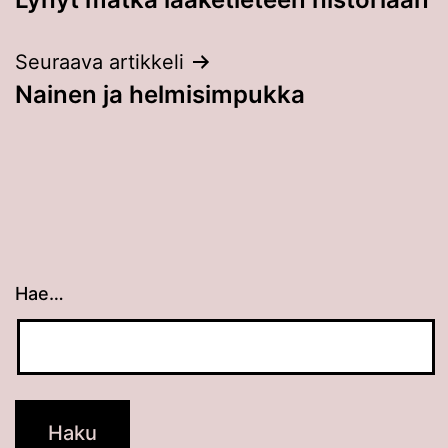
selaus
Seuraava artikkeli
Nainen ja helmisimpukka
Hae…
Kun tuloksia tulee, voit selata niitä nuolinäppäimillä